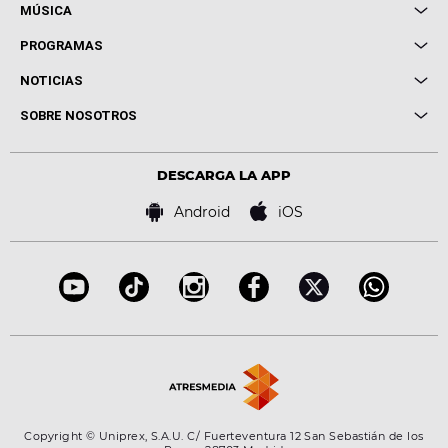
MÚSICA
Local de Ensayo Europa FM
PROGRAMAS
Entrevistas
Cuerpos especiales
NOTICIAS
Conciertos
Me pones
Novedades
Cine y Televisión
SOBRE NOSOTROS
Locutores Europa FM
Estilo de vida
Política de privacidad
Virales
Advertencia legal
Tecnología
DESCARGA LA APP
Política de cookies
Famosos
Bases de concursos
Android
iOS
Accesibilidad
Configuración de la privacidad
Copyright © Uniprex, S.A.U. C/ Fuerteventura 12 San Sebastián de los