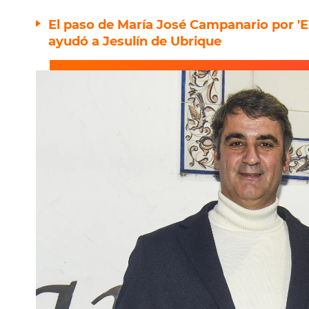
El paso de María José Campanario por 'El
ayudó a Jesulín de Ubrique