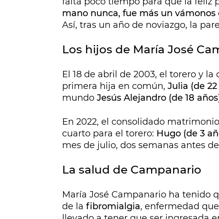
falta poco tiempo para que la feliz
mano nunca, fue más un vámonos
Así, tras un año de noviazgo, la par
Los hijos de María José Ca
El 18 de abril de 2003, el torero y l
primera hija en común,
Julia (de 22
mundo
Jesús Alejandro
(de 18 años
En 2022, el consolidado matrimonio l
cuarto para el torero:
Hugo (de 3 añ
mes de julio, dos semanas antes de
La salud de Campanario
María José Campanario ha tenido qu
de la
fibromialgia
, enfermedad que 
llevado a tener que ser ingresada e