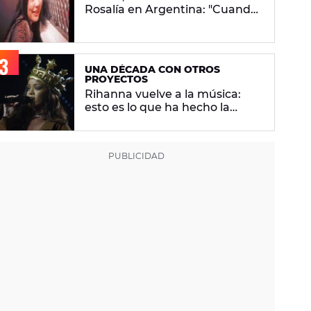
Rosalía en Argentina: "Cuando
vuelvo a mi casa me encuentro
con ropa que no era mía"
UNA DÉCADA CON OTROS
PROYECTOS
Rihanna vuelve a la música:
esto es lo que ha hecho la
artista los últimos 10 años