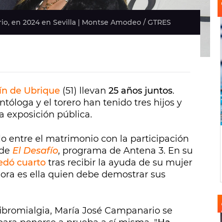
io, en 2024 en Sevilla | Montse Amodeo / GTRES
ín de Ubrique
(51) llevan
25 años juntos
.
ntóloga y el torero han tenido tres hijos y
a exposición pública.
clo entre el matrimonio con la participación
 de
El Desafío
, programa de Antena 3. En su
edó cuarto
tras recibir la ayuda de su mujer
hora es ella quien debe demostrar sus
fibromialgia, María José Campanario se