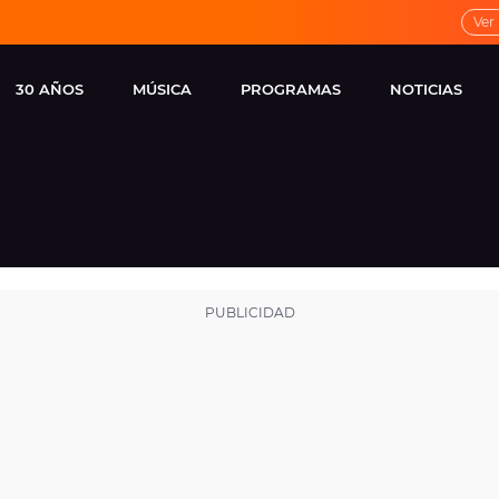
Ver
30 AÑOS
MÚSICA
PROGRAMAS
NOTICIAS
LOCAL DE ENSAYO
CUERPOS
FAMOSOS
EUROPA FM
ESPECIALES
CINE Y TEL
ESTRENOS
ME PONES
VIRALES
CONCIERTOS
LOCUTORES EUROPA
FM
ESTILO DE 
NOVEDADES
MUSICALES
ENTREVISTAS
REMEMBER EUROPA
FM