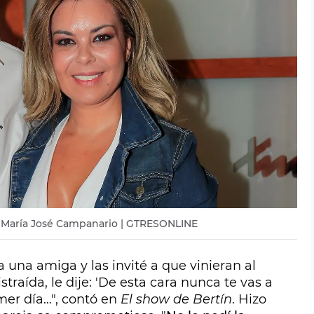
er María José Campanario | GTRESONLINE
 una amiga y las invité a que vinieran al
raída, le dije: 'De esta cara nunca te vas a
imer día…", contó en
El show de Bertín
. Hizo