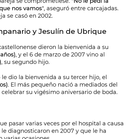
 pareja se comprometiese. "
No le pedí la
 que nos vamos
", aseguró entre carcajadas.
eja se casó en 2002.
mpanario y Jesulín de Ubrique
a castellonense dieron la bienvenida a su
 años)
, y el 6 de marzo de 2007 vino al
)
, su segundo hijo.
e dio la bienvenida a su tercer hijo, el
os)
. El más pequeño nació a mediados del
 celebrar su vigésimo aniversario de boda.
e pasar varias veces por el hospital a causa
le diagnosticaron en 2007 y que le ha
n varias ocasiones.