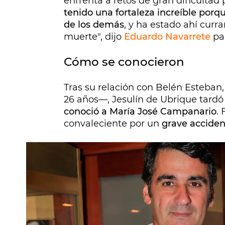
enfrenta a retos de gran dificultad
tenido una fortaleza increíble porqu
de los demás
, y ha estado ahí cur
muerte", dijo
Eduardo Navarrete
pa
Cómo se conocieron
Tras su relación con Belén Esteban
26 años—, Jesulín de Ubrique tardó
conoció a María José Campanario
.
convaleciente por un
grave accident