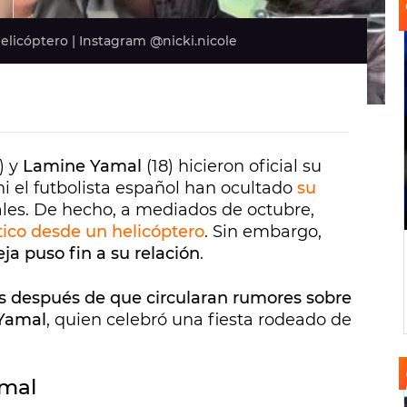
elicóptero | Instagram @nicki.nicole
) y
Lamine Yamal
(18) hicieron oficial su
i el futbolista español han ocultado
su
ales. De hecho, a mediados de octubre,
ico desde un helicóptero
. Sin embargo,
eja puso fin a su relación
.
s después de que circularan rumores sobre
 Yamal
, quien celebró una fiesta rodeado de
amal