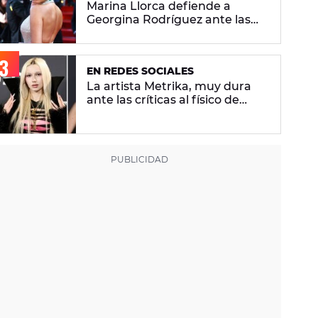
Marina Llorca defiende a
Georgina Rodríguez ante las
críticas de su foto en bikini
EN REDES SOCIALES
La artista Metrika, muy dura
ante las críticas al físico de
Ariana Grande: "¿Tú qué sabes
si tiene un trastorno
alimenticio?"