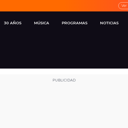
Ver
30 AÑOS
MÚSICA
PROGRAMAS
NOTICIAS
LOCAL DE ENSAYO
CUERPOS
FAMOSOS
EUROPA FM
ESPECIALES
CINE Y TEL
ESTRENOS
ME PONES
VIRALES
CONCIERTOS
LOCUTORES EUROPA
FM
ESTILO DE 
NOVEDADES
MUSICALES
ENTREVISTAS
REMEMBER EUROPA
FM