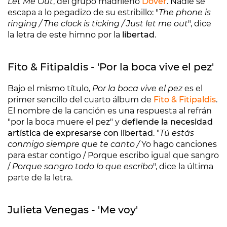
Let Me Out
, del grupo madrileño
Dover
. Nadie se
escapa a lo pegadizo de su estribillo: "
The phone is
ringing / The clock is ticking / Just let me out
", dice
la letra de este himno por la
libertad
.
Fito & Fitipaldis - 'Por la boca vive el pez'
Bajo el mismo título,
Por la boca vive el pez
es el
primer sencillo del cuarto álbum de
Fito & Fitipaldis
.
El nombre de la canción es una respuesta al refrán
"por la boca muere el pez" y
defiende la necesidad
artística de expresarse con libertad
. "
Tú estás
conmigo siempre que te canto /
Yo hago canciones
para estar contigo /
Porque escribo igual que sangro
/
Porque sangro todo lo que escribo
", dice la última
parte de la letra.
Julieta Venegas - 'Me voy'