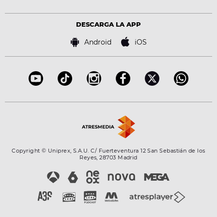
Estilo de vida
Política de privacidad
Virales
Advertencia legal
Tecnología
DESCARGA LA APP
Política de cookies
Famosos
Bases de concursos
Android
iOS
Accesibilidad
Configuración de la privacidad
Copyright © Uniprex, S.A.U. C/ Fuerteventura 12 San Sebastián de los
Reyes, 28703 Madrid