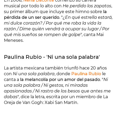
En 2006,
Nena Daconte
comenzó su carrera
musical por todo lo alto con
He perdido los zapatos
,
su primer álbum que incluye este himno sobre
la
pérdida de un ser querido
. "
¿En qué estrella estará,
mi dulce corazón? / Por qué me roba la vida la
razón / Dime quién vendrá a ocupar su lugar / Por
qué mis sueños se rompen de golpe
", canta Mai
Meneses.
Paulina Rubio - 'Ni una sola palabra'
La artista mexicana también triunfó hace 20 años
con
Ni una sola palabra
, donde
Paulina Rubio
le
canta a
la melancolía por un amor del pasado
. "
Ni
una sola palabra / Ni gestos, ni miradas
apasionadas / Ni rastro de los besos que antes me
dabas
", dice la letra, escrita por un miembro de La
Oreja de Van Gogh: Xabi San Martín.