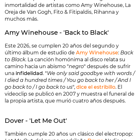
inmortalidad de artistas como Amy Winehouse, La
Oreja de Van Gogh, Fito & Fitipaldis, Rihanna y
muchos más.
Amy Winehouse - 'Back to Black'
Este 2026, se cumplen 20 años del segundo y
último álbum de estudio de
Amy Winehouse
:
Back
to Black
. La canción homónima al disco relata su
camino hacia un abismo "
negro
" después de sufrir
una
infidelidad
. "
We only said goodbye with words /
I died a hundred times / You go back to her / And I
go back to / I go back to us
",
dice el estribillo
. El
videoclip se publicó en 2007 y muestra el funeral de
la propia artista, que murió cuatro años después.
Dover - 'Let Me Out'
También cumple 20 años un clásico del electropop: