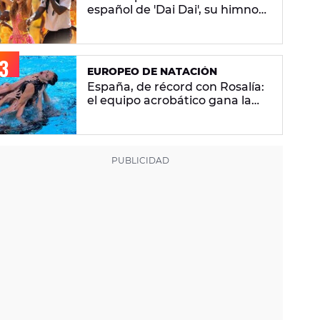
español de 'Dai Dai', su himno
del Mundial 2026 con Burna
Boy
EUROPEO DE NATACIÓN
España, de récord con Rosalía:
el equipo acrobático gana la
plata con 'Berghain' y consigue
la mayor nota de impresión
artística