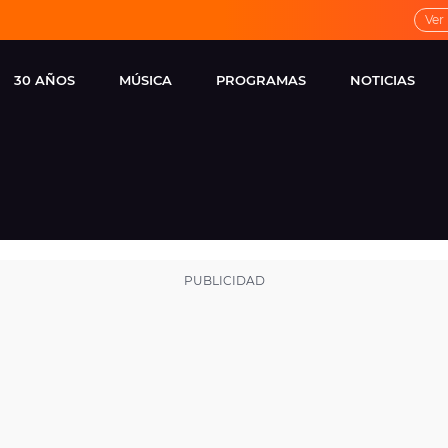
Ver
30 AÑOS
MÚSICA
PROGRAMAS
NOTICIAS
LOCAL DE ENSAYO
CUERPOS
FAMOSOS
EUROPA FM
ESPECIALES
CINE Y TEL
ESTRENOS
ME PONES
VIRALES
CONCIERTOS
LOCUTORES EUROPA
FM
ESTILO DE 
NOVEDADES
MUSICALES
ENTREVISTAS
REMEMBER EUROPA
FM