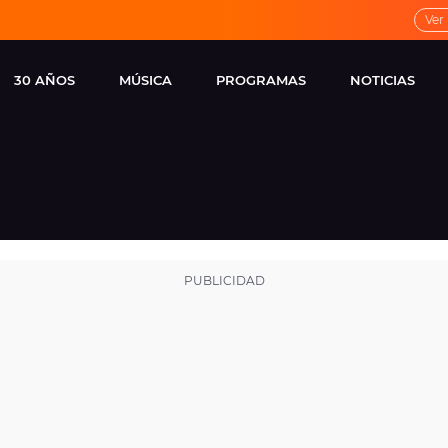
Ver
30 AÑOS
MÚSICA
PROGRAMAS
NOTICIAS
LOCAL DE ENSAYO
CUERPOS
FAMOSOS
EUROPA FM
ESPECIALES
CINE Y TEL
ESTRENOS
ME PONES
VIRALES
CONCIERTOS
LOCUTORES EUROPA
FM
ESTILO DE 
NOVEDADES
MUSICALES
ENTREVISTAS
REMEMBER EUROPA
FM