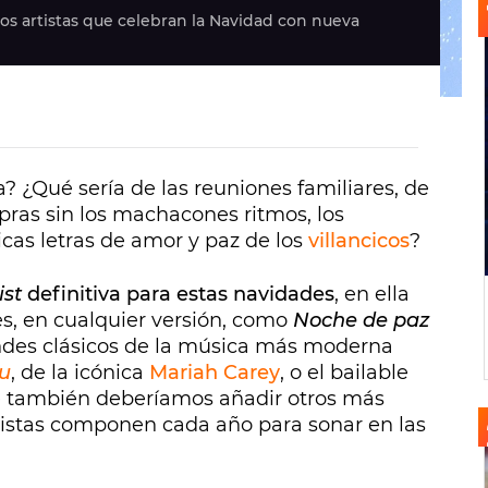
los artistas que celebran la Navidad con nueva
? ¿Qué sería de las reuniones familiares, de
mpras sin los machacones ritmos, los
icas letras de amor y paz de los
villancicos
?
ist
definitiva para estas navidades
, en ella
es, en cualquier versión, como
Noche de paz
des clásicos de la música más moderna
ou
, de la icónica
Mariah Carey
, o el bailable
también deberíamos añadir otros más
rtistas componen cada año para sonar en las