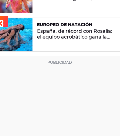
se hacen sobre la versión en
español
EUROPEO DE NATACIÓN
España, de récord con Rosalía:
el equipo acrobático gana la
plata con 'Berghain' y consigue
la mayor nota de impresión
artística