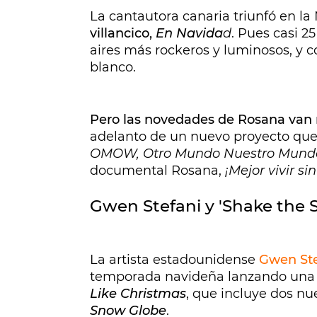
La cantautora canaria triunfó en l
villancico,
En Navida
d
. Pues casi 2
aires más rockeros y luminosos, y c
blanco.
Pero las novedades de Rosana van 
adelanto de un nuevo proyecto que 
OMOW, Otro Mundo Nuestro Mund
documental Rosana,
¡Mejor vivir si
Gwen Stefani y 'Shake the 
La artista estadounidense
Gwen Ste
temporada navideña lanzando una 
Like Christmas
, que incluye dos nu
Snow Globe
.