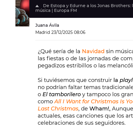
De Estopa y Edurne a los Jonas Brothers: 
música | Europa FM
Juana Ávila
Madrid
23/12/2025 08:06
¿Qué sería de la
Navidad
sin música
las fiestas o de las jornadas de co
pegadizos estribillos o las melancól
Si tuviésemos que construir
la
playl
no podrían faltar temas tradicional
o
El tamborilero
y tampoco los gran
como
All I Want for Christmas Is Y
Last Christmas
, de
Wham!,
Aunque 
actuales, esas canciones que los a
celebraciones de sus seguidores.