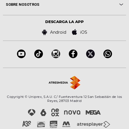
Novedades
Cine y Televisión
SOBRE NOSOTROS
Locutores Europa FM
Estilo de vida
Política de privacidad
Virales
Advertencia legal
Tecnología
DESCARGA LA APP
Política de cookies
Famosos
Bases de concursos
Android
iOS
Accesibilidad
Configuración de la privacidad
Copyright © Uniprex, S.A.U. C/ Fuerteventura 12 San Sebastián de los
Reyes, 28703 Madrid