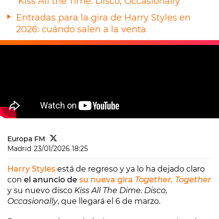
'Kiss All the Time. Disco, Occasionally'
Entradas para la gira de Harry Styles en
2026: cuándo salen a la venta
Europa FM
Madrid
23/01/2026 18:25
Harry Styles
está de regreso y ya lo ha dejado claro
con
el anuncio de
su nueva gira
Together, Together
y su nuevo disco
Kiss All The Dime. Disco,
Occasionally
, que llegará el 6 de marzo.