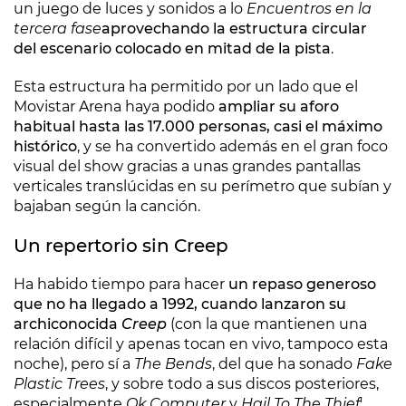
un juego de luces y sonidos a lo
Encuentros en la
tercera fase
aprovechando la estructura circular
del escenario colocado en mitad de la pista
.
Esta estructura ha permitido por un lado que el
Movistar Arena haya podido
ampliar su aforo
habitual hasta las 17.000 personas, casi el máximo
histórico
, y se ha convertido además en el gran foco
visual del show gracias a unas grandes pantallas
verticales translúcidas en su perímetro que subían y
bajaban según la canción.
Un repertorio sin Creep
Ha habido tiempo para hacer
un repaso generoso
que no ha llegado a 1992, cuando lanzaron su
archiconocida
Creep
(con la que mantienen una
relación difícil y apenas tocan en vivo, tampoco esta
noche), pero sí a
The Bends
, del que ha sonado
Fake
Plastic Trees
, y sobre todo a sus discos posteriores,
especialmente
Ok Computer
y
Hail To The Thief
'.