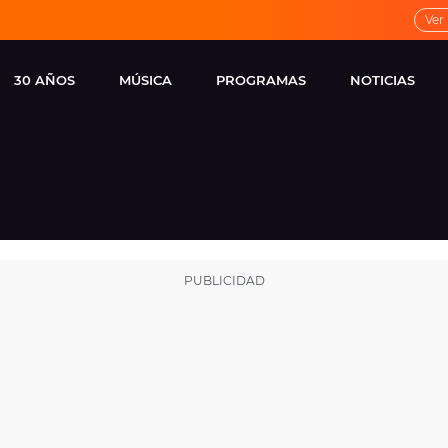
Ver
30 AÑOS
MÚSICA
PROGRAMAS
NOTICIAS
LOCAL DE ENSAYO
CUERPOS
FAMOSOS
EUROPA FM
ESPECIALES
CINE Y TEL
ESTRENOS
ME PONES
VIRALES
CONCIERTOS
LOCUTORES EUROPA
FM
ESTILO DE 
NOVEDADES
MUSICALES
ENTREVISTAS
REMEMBER EUROPA
FM