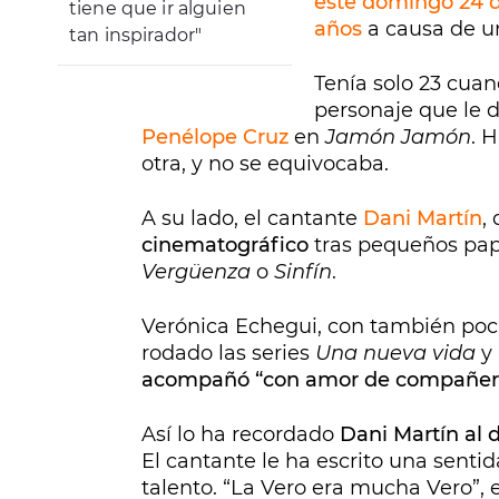
este domingo 24 d
tiene que ir alguien
años
a causa de u
tan inspirador"
Tenía solo 23 cuand
personaje que le 
Penélope Cruz
en
Jamón Jamón
. 
otra, y no se equivocaba.
A su lado, el cantante
Dani Martín
,
cinematográfico
tras pequeños pape
Vergüenza
o
Sinfín
.
Verónica Echegui, con también poc
rodado las series
Una nueva vida
y
acompañó “con amor de compañer
Así lo ha recordado
Dani Martín al 
El cantante le ha escrito una sentid
talento. “La Vero era mucha Vero”, 