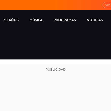
Ver
30 AÑOS
MÚSICA
PROGRAMAS
NOTICIAS
LOCAL DE ENSAYO
CUERPOS
FAMOSOS
EUROPA FM
ESPECIALES
CINE Y TEL
ESTRENOS
ME PONES
VIRALES
CONCIERTOS
LOCUTORES EUROPA
FM
ESTILO DE 
NOVEDADES
MUSICALES
ENTREVISTAS
REMEMBER EUROPA
FM