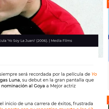
ula 'Yo Soy La Juani' (2006). | Media Films
siempre será recordada por la película de
Yo
igas Luna
, su debut en la gran pantalla que
 nominación al Goya
a Mejor actriz
l inicio de una carrera de éxitos, frustrada