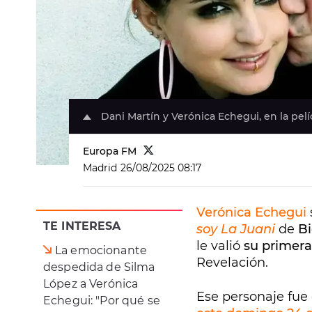
Dani Martín y Verónica Echegui, en la pelíc
Europa FM
Madrid
26/08/2025 08:17
Verónica Echegui
TE INTERESA
soy La Juani
de
B
le valió
su primera
La emocionante
Revelación.
despedida de Silma
López a Verónica
Ese personaje fue e
Echegui: "Por qué se