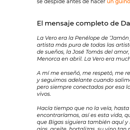
se despide antes de hacer
un guiño 
El mensaje completo de Da
La Vero era la Penélope de ‘Jamón j
artista más pura de todas las artist
de sueños, la José Tomás del amor,
Menorca en abril. La Vero era much
A mí me enseñó, me respetó, me re
y seguimos adelante cuando salimo
pero siempre conectados por esa l
vivos.
Hacía tiempo que no la veía, hast
encontraríamos, así es esta vida, q
que Bigas siguiera también aquí y 
ajos, aceite, hortalizas, su vino ta