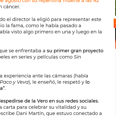
e agosto con su repentina muerte a las 42
n cáncer.
o el director la eligió para representar este
dio la fama, como le había pasado a
Había visto algo primero en una y luego en la
 que se enfrentaba a
su primer gran proyecto
les en series y películas como
Sin
a experiencia ante las cámaras (había
Paco y Veva
), le enseñó, le respetó y
lo
a”
.
despedirse de la Vero en sus redes sociales
.
a carta para celebrar su vitalidad y su
escribe Dani Martín, que estuvo conectado a