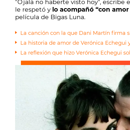
"Ojalá no haberte visto hoy", escribe 
le respetó y
lo acompañó “con amor
película de Bigas Luna.
La canción con la que Dani Martín firma 
La historia de amor de Verónica Echegui y
La reflexión que hizo Verónica Echegui so