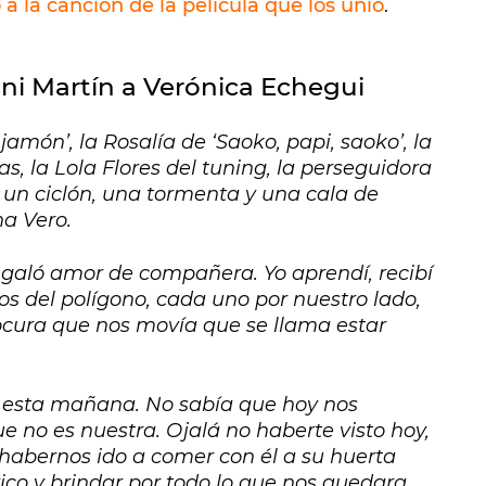
a la canción de la película que los unió
.
ni Martín a Verónica Echegui
amón’, la Rosalía de ‘Saoko, papi, saoko’, la
as, la Lola Flores del tuning, la perseguidora
 un ciclón, una tormenta y una cala de
a Vero.
galó amor de compañera. Yo aprendí, recibí
s del polígono, cada uno por nuestro lado,
ocura que nos movía que se llama estar
a esta mañana. No sabía que hoy nos
ue no es nuestra. Ojalá no haberte visto hoy,
habernos ido a comer con él a su huerta
n rico y brindar por todo lo que nos quedara