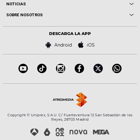
Cuerpos especiales
NOTICIAS
Conciertos
Me pones
Novedades
Cine y Televisión
SOBRE NOSOTROS
Locutores Europa FM
Estilo de vida
Política de privacidad
Virales
Advertencia legal
Tecnología
DESCARGA LA APP
Política de cookies
Famosos
Bases de concursos
Android
iOS
Accesibilidad
Configuración de la privacidad
Copyright © Uniprex, S.A.U. C/ Fuerteventura 12 San Sebastián de los
Reyes, 28703 Madrid