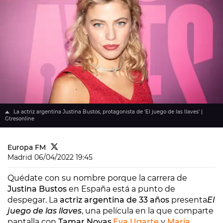
La actriz argentina Justina Bustos, protagonista de 'El juego de las llaves' |
Gtresonline
Europa FM
Madrid
06/04/2022 19:45
Quédate con su nombre porque la carrera de
Justina Bustos
en España está a punto de
despegar. La
actriz argentina de 33 años
presenta
El
juego de las llaves
, una película en la que comparte
pantalla con
Tamar Novas
,
Eva Ugarte
y
María