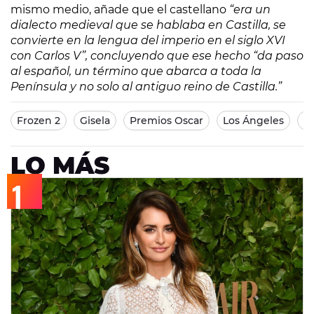
mismo medio, añade que el castellano
“era un
dialecto medieval que se hablaba en Castilla, se
convierte en la lengua del imperio en el siglo XVI
con Carlos V”, concluyendo que ese hecho “da paso
al español, un término que abarca a toda la
Península y no solo al antiguo reino de Castilla.”
Frozen 2
Gisela
Premios Oscar
Los Ángeles
E
LO MÁS