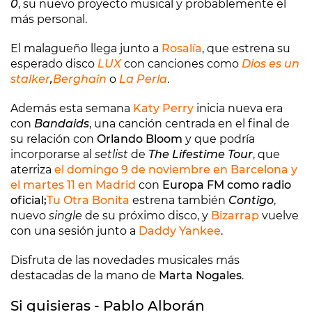
0
, su nuevo proyecto musical y probablemente el
más personal.
El malagueño llega junto a
Rosalía
, que estrena su
esperado disco
LUX
con canciones como
Dios es un
stalker
,
Berghain
o
La Perla
.
Además esta semana
Katy Perry
inicia nueva era
con
Bandaids
, una canción centrada en el final de
su relación con
Orlando Bloom
y que podría
incorporarse al
setlist
de
The Lifestime Tour
, que
aterriza
el domingo 9 de noviembre en Barcelona y
el martes 11 en Madrid
con
Europa FM como radio
oficial;
Tu Otra Bonita
estrena también
Contigo
,
nuevo
single
de su próximo disco, y
Bizarrap
vuelve
con una sesión junto a
Daddy Yankee
.
Disfruta de las novedades musicales más
destacadas de la mano de
Marta Nogales
.
Si quisieras - Pablo Alborán