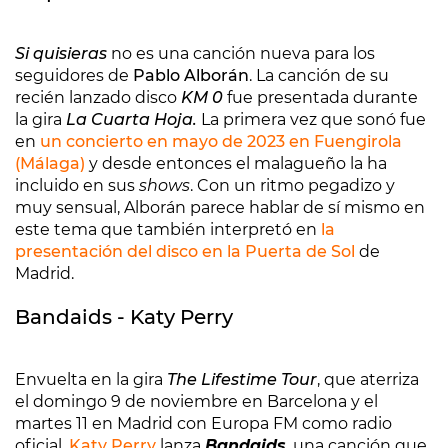
Si quisieras
no es una canción nueva para los
seguidores de
Pablo Alborán
. La canción de su
recién lanzado disco
KM 0
fue presentada durante
la gira
La Cuarta Hoja.
La primera vez que sonó fue
en
un concierto en mayo de 2023 en Fuengirola
(Málaga)
y desde entonces el malagueño la ha
incluido en sus
shows
. Con un ritmo pegadizo y
muy sensual, Alborán parece hablar de sí mismo en
este tema que también interpretó en
la
presentación del disco en la Puerta de Sol
de
Madrid.
Bandaids - Katy Perry
Envuelta en la gira
The Lifestime Tour
, que aterriza
el domingo 9 de noviembre en Barcelona y el
martes 11 en Madrid con Europa FM como radio
oficial,
Katy Perry
lanza
Bandaids
, una canción que