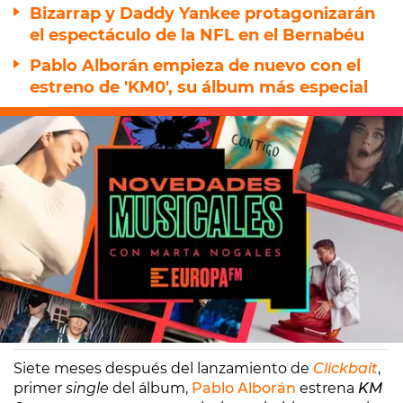
Bizarrap y Daddy Yankee protagonizarán
el espectáculo de la NFL en el Bernabéu
Pablo Alborán empieza de nuevo con el
estreno de 'KM0', su álbum más especial
Europa FM
Madrid
07/11/2025 12:15
Siete meses después del lanzamiento de
Clickbait
,
primer
single
del álbum,
Pablo Alborán
estrena
KM