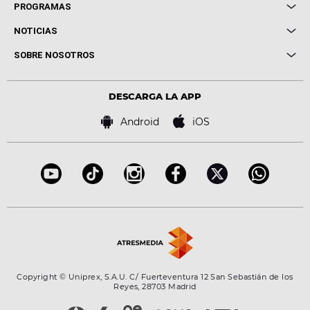
Local de Ensayo Europa FM
PROGRAMAS
Entrevistas
Cuerpos especiales
NOTICIAS
Conciertos
Me pones
Novedades
Cine y Televisión
SOBRE NOSOTROS
Locutores Europa FM
Estilo de vida
Política de privacidad
Virales
Advertencia legal
Tecnología
DESCARGA LA APP
Política de cookies
Famosos
Bases de concursos
Android
iOS
Accesibilidad
Configuración de la privacidad
Copyright © Uniprex, S.A.U. C/ Fuerteventura 12 San Sebastián de los
Reyes, 28703 Madrid