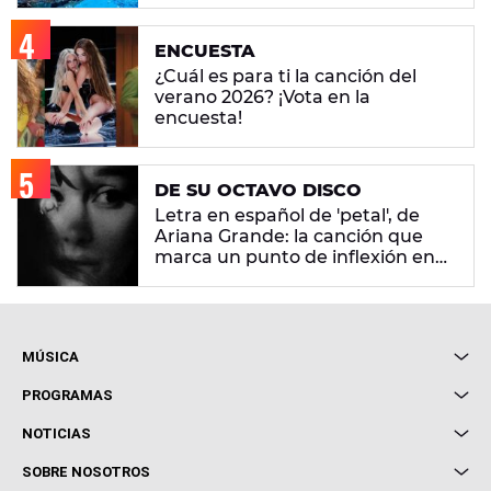
ENCUESTA
¿Cuál es para ti la canción del
verano 2026? ¡Vota en la
encuesta!
DE SU OCTAVO DISCO
Letra en español de 'petal', de
Ariana Grande: la canción que
marca un punto de inflexión en
su carrera
MÚSICA
Local de Ensayo Europa FM
PROGRAMAS
Entrevistas
Cuerpos especiales
NOTICIAS
Conciertos
Me pones
Novedades
Cine y Televisión
SOBRE NOSOTROS
Locutores Europa FM
Estilo de vida