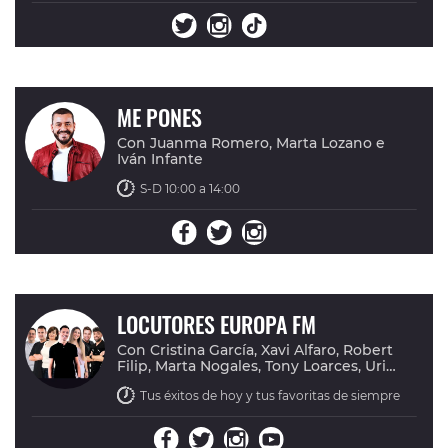
ME PONES
Con Juanma Romero, Marta Lozano e
Iván Infante
S-D 10:00 a 14:00
LOCUTORES EUROPA FM
Con Cristina García, Xavi Alfaro, Robert
Filip, Marta Nogales, Tony Loarces, Uri
Farré e Iván Infante.
Tus éxitos de hoy y tus favoritas de siempre