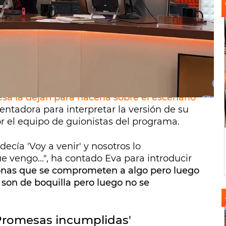
do en su anterior visita a
Cuerpos
rpresa para cantar con
Eva Soriano
. No lo
de Europa FM se lo ha recriminado nada
tivo de la presentación
de su libro
ue no han interpretado
Te juro que no hay
esa la dejan para hacerla sobre el escenario
entadora para interpretar la versión de su
or el equipo de guionistas del programa.
cía 'Voy a venir' y nosotros lo
 vengo...", ha contado Eva para introducir
onas que se comprometen a algo pero luego
son de boquilla pero luego no se
'Promesas incumplidas'