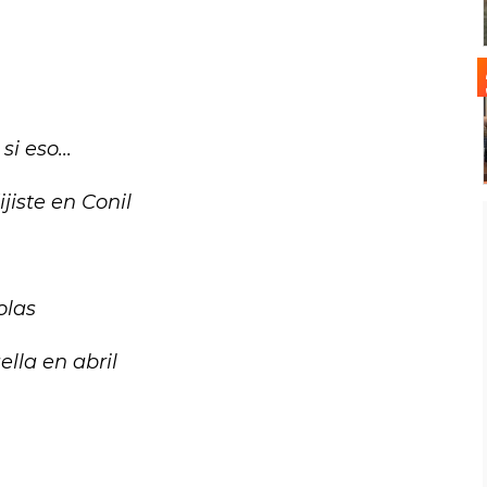
i eso...
jiste en Conil
olas
lla en abril