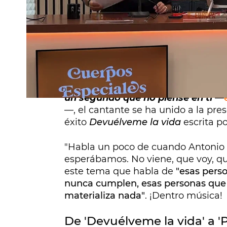
Antonio Orozco
se había comprometi
especiales
a aparecer un día por so
hizo y la presentadora del
morning
más empezar
su entrevista con mo
Inevitablemente yo
.
¡Esta vez no se ha escapado! Aunq
un segundo que no piense en ti
—
—, el cantante se ha unido a la pres
éxito
Devuélveme la vida
escrita p
"Habla un poco de cuando Antonio de
esperábamos. No viene, que voy, que
este tema que habla de
"esas pers
nunca cumplen, esas personas que 
materializa nada"
. ¡Dentro música!
De 'Devuélveme la vida' a 