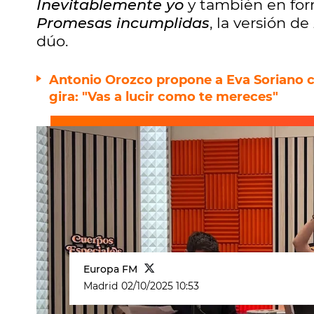
Inevitablemente yo
y también en for
Promesas incumplidas
, la versión de
dúo.
Antonio Orozco propone a Eva Soriano ca
gira: "Vas a lucir como te mereces"
Europa FM
Madrid
02/10/2025 10:53