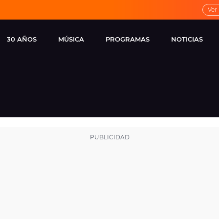
Ver
30 AÑOS
MÚSICA
PROGRAMAS
NOTICIAS
LOCAL DE ENSAYO
CUERPOS
FAMOSOS
EUROPA FM
ESPECIALES
CINE Y TEL
ESTRENOS
ME PONES
VIRALES
CONCIERTOS
LOCUTORES EUROPA
FM
ESTILO DE 
NOVEDADES
MUSICALES
ENTREVISTAS
REMEMBER EUROPA
FM