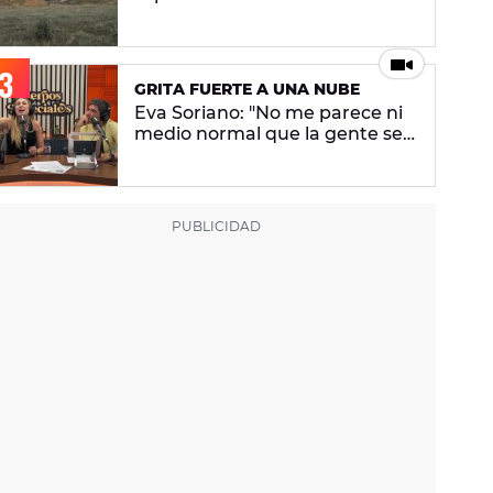
cuarta semana de 'Pueblos
especiales' - ENCUESTA
CERRADA
GRITA FUERTE A UNA NUBE
Eva Soriano: "No me parece ni
medio normal que la gente se
enfade porque digo que no
ligo"