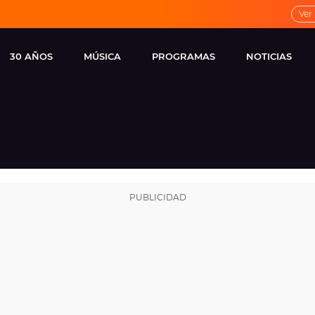
Ver
30 AÑOS
MÚSICA
PROGRAMAS
NOTICIAS
LOCAL DE ENSAYO
CUERPOS
FAMOSOS
EUROPA FM
ESPECIALES
CINE Y TEL
ESTRENOS
ME PONES
VIRALES
CONCIERTOS
LOCUTORES EUROPA
FM
ESTILO DE 
NOVEDADES
MUSICALES
ENTREVISTAS
REMEMBER EUROPA
FM