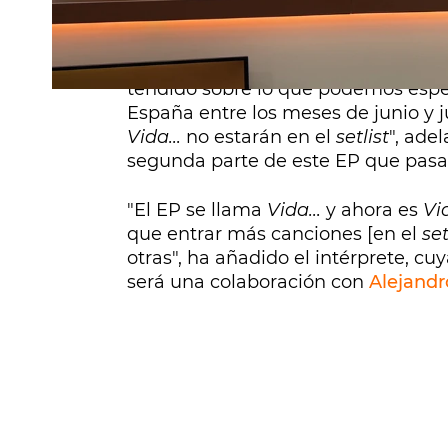
presentadora se la jugó al todo o na
Pero eso solo ha sido el final de la 
tendido sobre lo que podemos esper
España entre los meses de junio y 
Vida...
no estarán en el
setlist
", ade
segunda parte de este EP que pasar
"El EP se llama
Vida...
y ahora es
Vi
que entrar más canciones [en el
set
otras", ha añadido el intérprete, c
será una colaboración con
Alejand