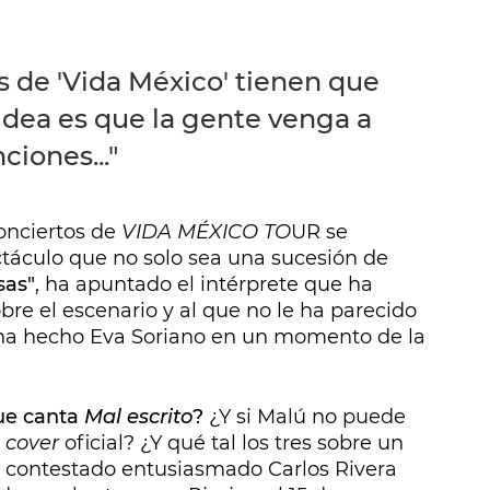
s de 'Vida México' tienen que
 idea es que la gente venga a
ciones..."
conciertos de
VIDA MÉXICO TO
UR se
táculo que no solo sea una sucesión de
sas"
, ha apuntado el intérprete que ha
re el escenario y al que no le ha parecido
 ha hecho Eva Soriano en un momento de la
que canta
Mal escrito
?
¿Y si Malú no puede
u
cover
oficial? ¿Y qué tal los tres sobre un
a contestado entusiasmado Carlos Rivera