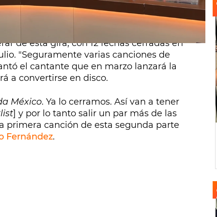
da y no le salió bien.
visita. Antes Carlos Rivera ha hablado largo y
ar de esta gira, con 12 fechas cerradas en
julio. "Seguramente varias canciones de
lantó el cantante que en marzo lanzará la
á a convertirse en disco.
da México
. Ya lo cerramos. Así van a tener
list
] y por lo tanto salir un par más de las
uya primera canción de esta segunda parte
ro Fernández
.