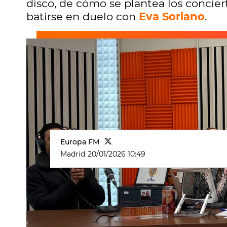
disco, de cómo se plantea los concie
batirse en duelo con
Eva Soriano
.
Europa FM
Madrid
20/01/2026 10:49
Carlos Rivera
ha vuelto a
Cuerpos e
regresado este martes para consol
buena entrevista y buen jugón. Porq
VIDA MÉXICO TOUR
, ha terminado