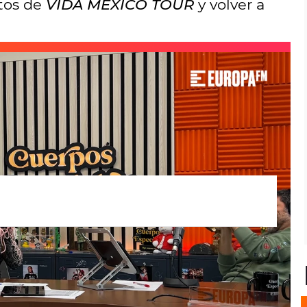
rtos de
VIDA MÉXICO TOUR
y volver a
speciales
. El cantante mexicano ha
idar
su título de invitado top
, buen artista,
ue su entrevista, para presentar la gira
 con un duelo con
Eva Soriano
.
Spoiler:
la