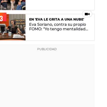
conceptual. No pretendo lanzar
ningún mensaje en concreto"
EN 'EVA LE GRITA A UNA NUBE'
Eva Soriano, contra su propio
FOMO: "Yo tengo mentalidad
de tiburona, porque si paro me
da un apechusque"