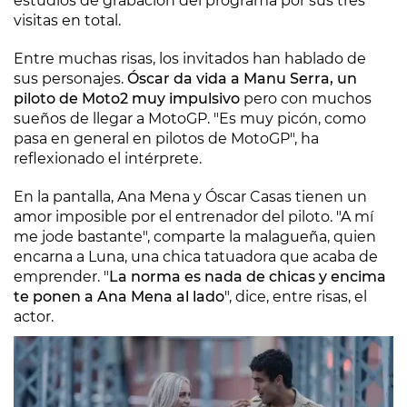
estudios de grabación del programa por sus tres
visitas en total.
Entre muchas risas, los invitados han hablado de
sus personajes.
Óscar da vida a Manu Serra, un
piloto de Moto2 muy impulsivo
pero con muchos
sueños de llegar a MotoGP. "Es muy picón, como
pasa en general en pilotos de MotoGP", ha
reflexionado el intérprete.
En la pantalla, Ana Mena y Óscar Casas tienen un
amor imposible por el entrenador del piloto. "A mí
me jode bastante", comparte la malagueña, quien
encarna a Luna, una chica tatuadora que acaba de
emprender. "
La norma es nada de chicas y encima
te ponen a Ana Mena al lado
", dice, entre risas, el
actor.