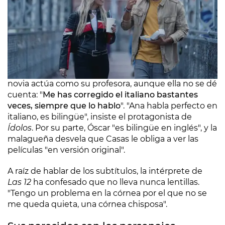
Al ser una coproducción española-italiana, Óscar ha
tenido que hablar ese idioma, y confiesa que su
novia actúa como su profesora, aunque ella no se dé
cuenta: "
Me has corregido el italiano bastantes
veces, siempre que lo hablo
". "Ana habla perfecto en
italiano, es bilingüe", insiste el protagonista de
Ídolos
. Por su parte, Óscar "es bilingüe en inglés", y la
malagueña desvela que Casas le obliga a ver las
películas "en versión original".
A raíz de hablar de los subtítulos, la intérprete de
Las 12
ha confesado que no lleva nunca lentillas.
"Tengo un problema en la córnea por el que no se
me queda quieta, una córnea chisposa".