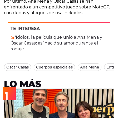
Por último, Ana Mena y Óscar Casas se han
enfrentado a un competitivo juego sobre MotoGP,
con dudas y ataques de risa incluidos.
TE INTERESA
'Ídolos', la película que unió a Ana Mena y
Óscar Casas: así nació su amor durante el
rodaje
Oscar Casas
Cuerpos especiales
Ana Mena
Entrev
LO MÁS