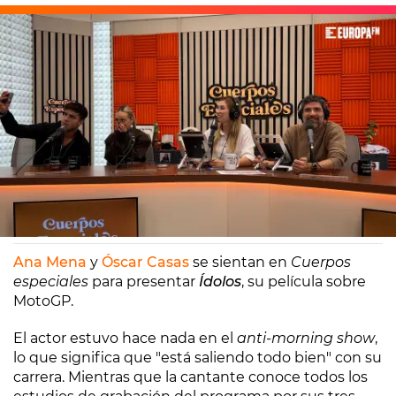
Europa FM
Madrid
19/01/2026 10:20
Ana Mena
y
Óscar Casas
se sientan en
Cuerpos
especiales
para presentar
Ídolos
, su película sobre
MotoGP.
El actor estuvo hace nada en el
anti-morning show
,
lo que significa que "está saliendo todo bien" con su
carrera. Mientras que la cantante conoce todos los