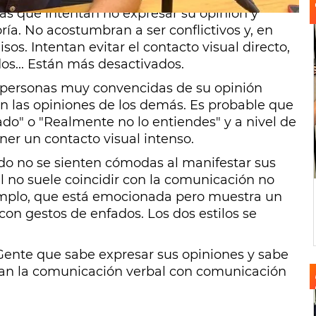
as que intentan no expresar su opinión y
ría. No acostumbran a ser conflictivos y, en
s. Intentan evitar el contacto visual directo,
os... Están más desactivados.
 personas muy convencidas de su opinión
n las opiniones de los demás. Es probable que
do" o "Realmente no lo entiendes" y a nivel de
er un contacto visual intenso.
do no se sienten cómodas al manifestar sus
 no suele coincidir con la comunicación no
jemplo, que está emocionada pero muestra un
con gestos de enfados. Los dos estilos se
Gente que sabe expresar sus opiniones y sabe
an la comunicación verbal con comunicación