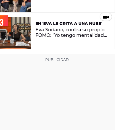
conceptual. No pretendo lanzar
ningún mensaje en concreto"
EN 'EVA LE GRITA A UNA NUBE'
Eva Soriano, contra su propio
FOMO: "Yo tengo mentalidad
de tiburona, porque si paro me
da un apechusque"