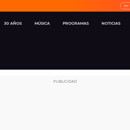
Ver
30 AÑOS
MÚSICA
PROGRAMAS
NOTICIAS
LOCAL DE ENSAYO
CUERPOS
FAMOSOS
EUROPA FM
ESPECIALES
CINE Y TEL
ESTRENOS
ME PONES
VIRALES
CONCIERTOS
LOCUTORES EUROPA
FM
ESTILO DE 
NOVEDADES
MUSICALES
ENTREVISTAS
REMEMBER EUROPA
FM