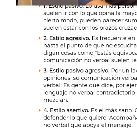
1. Estilo pasivo.
Lo usan las person
suelen ir con lo que opina la mayo
cierto modo, pueden parecer sumiso
suelen estar con los brazos cruzad
2. Estilo agresivo.
Es frecuente en
hasta el punto de que no escucha
digan cosas como "Estás equivoca
comunicación no verbal suelen ten
3. Estilo pasivo agresivo.
Por un la
opiniones, su comunicación verbal
verbal. Es gente que dice, por e
lenguaje no verbal contradictorio 
mezclan.
4. Estilo asertivo.
Es el más sano. 
defender lo que quiere. Acompañ
no verbal que apoya el mensaje.