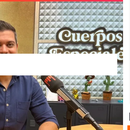
ave para ir más feliz a la oficina y también
te martes en su sección de
Cuerpos
istintos estilos que existen de comunicación
gresivo.