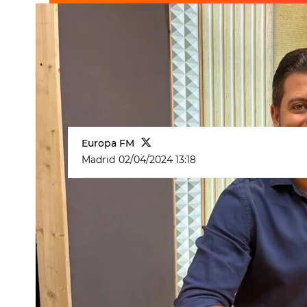
Europa FM
Madrid
02/04/2024 13:18
La
comunicación en el trabajo
es cl
para mejorar la productividad.
De eso ha hablado
Santos Solano
es
especiales
, donde ha descrito los d
y se ha centrado en el pasivo y el a