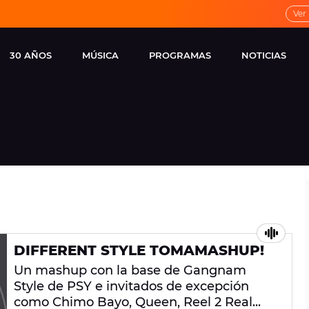
Ver
30 AÑOS
MÚSICA
PROGRAMAS
NOTICIAS
LOCAL DE ENSAYO
CUERPOS
FAMOSOS
EUROPA FM
ESPECIALES
CINE Y TEL
ESTRENOS
ME PONES
VIRALES
CONCIERTOS
LOCUTORES EUROPA
FM
ESTILO DE 
NOVEDADES
MUSICALES
DIFFERENT STYLE TOMAMASHUP!
ENTREVISTAS
Un mashup con la base de Gangnam
REMEMBER EUROPA
Style de PSY e invitados de excepción
FM
como Chimo Bayo, Queen, Reel 2 Real...