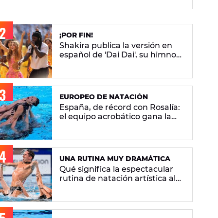
¡POR FIN!
Shakira publica la versión en
español de 'Dai Dai', su himno
del Mundial 2026 con Burna
Boy
EUROPEO DE NATACIÓN
España, de récord con Rosalía:
el equipo acrobático gana la
plata con 'Berghain' y consigue
la mayor nota de impresión
artística
UNA RUTINA MUY DRAMÁTICA
Qué significa la espectacular
rutina de natación artística al
ritmo de 'Berghain' de Rosalía