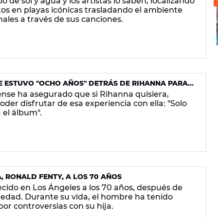
o de sol y agua y los artistas lo saben, localizando
os en playas icónicas trasladando el ambiente
enales a través de sus canciones.
 ESTUVO "OCHO AÑOS" DETRÁS DE RIHANNA PARA
AOKE'
nse ha asegurado que si Rihanna quisiera,
der disfrutar de esa experiencia con ella: "Solo
 el álbum".
, RONALD FENTY, A LOS 70 AÑOS
ecido en Los Ángeles a los 70 años, después de
medad. Durante su vida, el hombre ha tenido
or controversias con su hija.