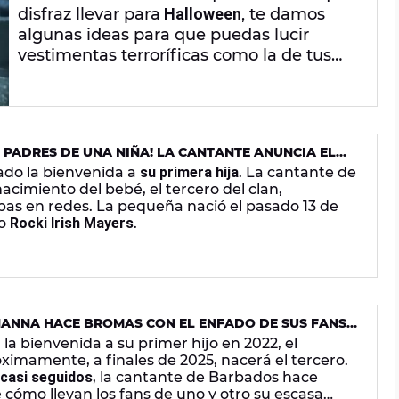
disfraz llevar para
Halloween
, te damos
algunas ideas para que puedas lucir
vestimentas terroríficas como la de tus
artistas favoritos. Si no sabes qué ponerte,
échale un ojo a los videoclips de
Lady
Gaga, Taylor Swift, Sabrina Carpenter, Ariana
Grande, Katy Perry o Lola Índigo
para
 PADRES DE UNA NIÑA! LA CANTANTE ANUNCIA EL
destacar con tu indumentaria.
IJO
do la bienvenida a
su primera hija
. La cantante de
cimiento del bebé, el tercero del clan,
as en redes. La pequeña nació el pasado 13 de
do
Rocki Irish Mayers
.
HANNA HACE BROMAS CON EL ENFADO DE SUS FANS
AR NUEVA MÚSICA
la bienvenida a su primer hijo en 2022, el
ximamente, a finales de 2025, nacerá el tercero.
casi seguidos
, la cantante de Barbados hace
cómo llevan los fans de uno y otro su escasa