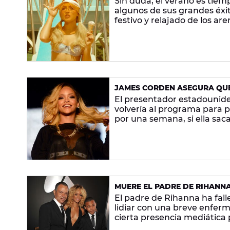
Sin duda, el verano es tiemp
algunos de sus grandes éxit
festivo y relajado de los ar
JAMES CORDEN ASEGURA QUE
SUBIRLA A SU 'CARPOOL KAR
El presentador estadounide
volvería al programa para po
por una semana, si ella saca
MUERE EL PADRE DE RIHANNA
El padre de Rihanna ha fall
lidiar con una breve enfer
cierta presencia mediática p