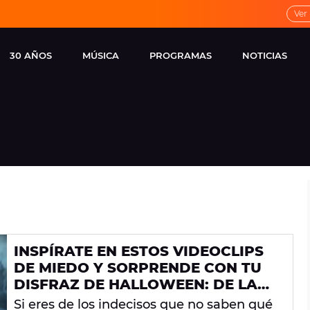
Ver
30 AÑOS
MÚSICA
PROGRAMAS
NOTICIAS
LOCAL DE ENSAYO
CUERPOS
FAMOSOS
EUROPA FM
ESPECIALES
CINE Y TEL
ESTRENOS
ME PONES
VIRALES
CONCIERTOS
LOCUTORES EUROPA
FM
ESTILO DE 
NOVEDADES
MUSICALES
INSPÍRATE EN ESTOS VIDEOCLIPS
ENTREVISTAS
DE MIEDO Y SORPRENDE CON TU
REMEMBER EUROPA
DISFRAZ DE HALLOWEEN: DE LADY
FM
GAGA A TAYLOR SWIFT
Si eres de los indecisos que no saben qué