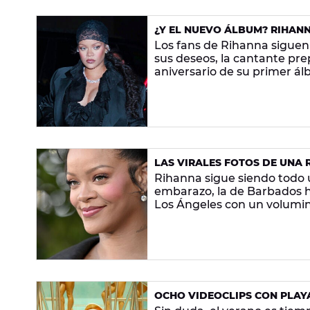
¿Y EL NUEVO ÁLBUM? RIHANN
ANIVERSARIO EN LA MÚSICA
Los fans de Rihanna siguen
sus deseos, la cantante pr
aniversario de su primer á
LAS VIRALES FOTOS DE UNA
TERCER HIJO
Rihanna sigue siendo todo 
embarazo, la de Barbados h
Los Ángeles con un volumi
OCHO VIDEOCLIPS CON PLAY