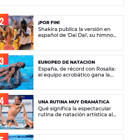
¡POR FIN!
Shakira publica la versión en
español de 'Dai Dai', su himno
del Mundial 2026 con Burna
Boy
EUROPEO DE NATACIÓN
España, de récord con Rosalía:
el equipo acrobático gana la
plata con 'Berghain' y consigue
la mayor nota de impresión
artística
UNA RUTINA MUY DRAMÁTICA
Qué significa la espectacular
rutina de natación artística al
ritmo de 'Berghain' de Rosalía