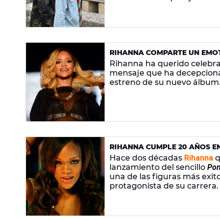
producción musical.
RIHANNA COMPARTE UN EMOT
VUELVE A DECEPCIONAR A L
Rihanna ha querido celebra
mensaje que ha decepcionad
estreno de su nuevo álbum
RIHANNA CUMPLE 20 AÑOS EN
PASA CON SU NUEVO ÁLBUM
Hace dos décadas
Rihanna
q
lanzamiento del sencillo
Pon
una de las figuras más exi
protagonista de su carrera.