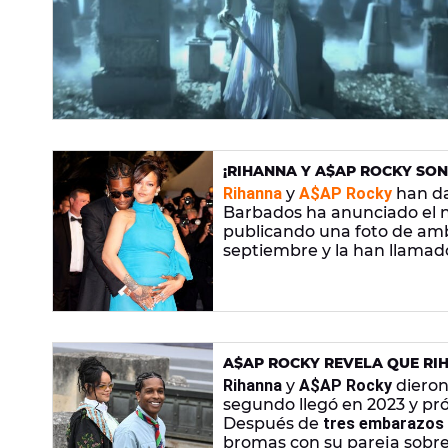
¡RIHANNA Y A$AP ROCKY SON
NACIMIENTO DE SU TERCER H
Rihanna
y
A$AP Rocky
han da
Barbados ha anunciado el na
publicando una foto de amb
septiembre y la han llama
A$AP ROCKY REVELA QUE RI
POR TENER HIJOS Y NO LANZ
Rihanna
y
A$AP Rocky
dieron 
segundo llegó en 2023 y pró
Después de
tres embarazos 
bromas con su pareja sobre 