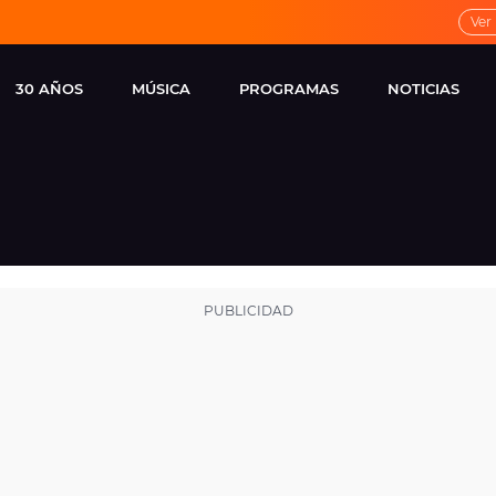
Ver
30 AÑOS
MÚSICA
PROGRAMAS
NOTICIAS
LOCAL DE ENSAYO
CUERPOS
FAMOSOS
EUROPA FM
ESPECIALES
CINE Y TEL
ESTRENOS
ME PONES
VIRALES
CONCIERTOS
LOCUTORES EUROPA
FM
ESTILO DE 
NOVEDADES
MUSICALES
ENTREVISTAS
REMEMBER EUROPA
FM