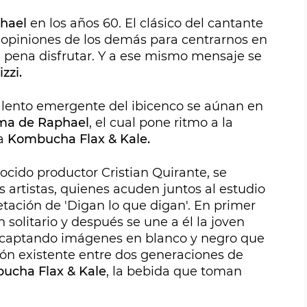
hael
en los años 60. El clásico del cantante
as opiniones de los demás para centrarnos en
a pena disfrutar. Y a ese mismo mensaje se
zzi.
talento emergente del ibicenco se aúnan en
ema de Raphael
, el cual pone ritmo a la
a
Kombucha Flax & Kale.
onocido productor Cristian Quirante, se
 artistas, quienes acuden juntos al estudio
etación de 'Digan lo que digan'. En primer
n solitario y después se une a él la joven
an captando imágenes en blanco y negro que
ión existente entre dos generaciones de
ucha Flax & Kale
, la bebida que toman