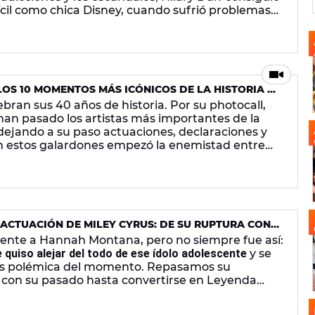
cil como chica Disney, cuando sufrió problemas
 en el alcohol.
LOS 10 MOMENTOS MÁS ICÓNICOS DE LA HISTORIA DE
ebran sus 40 años de historia. Por su photocall,
han pasado los artistas más importantes de la
 dejando a su paso actuaciones, declaraciones y
n estos galardones empezó la enemistad entre
igente más de diez años después.
ACTUACIÓN DE MILEY CYRUS: DE SU RUPTURA CON
IRSE EN LEYENDA DISNEY
ente a Hannah Montana, pero no siempre fue así:
e quiso alejar del todo de ese ídolo adolescente
y se
más polémica del momento. Repasamos su
 con su pasado hasta convertirse en Leyenda