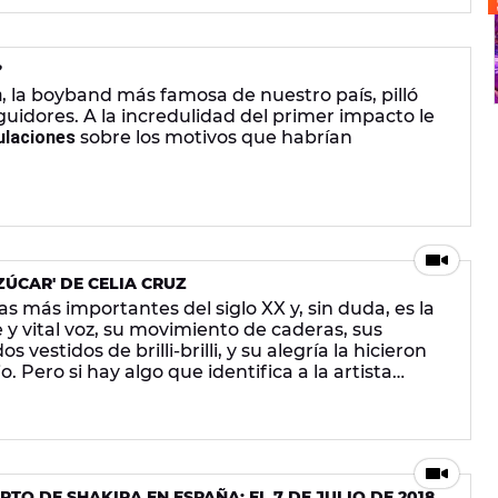
?
n
, la boyband más famosa de nuestro país, pilló
guidores. A la incredulidad del primer impacto le
ulaciones
sobre los motivos que habrían
ZÚCAR' DE CELIA CRUZ
nas más importantes del siglo XX y, sin duda, es la
e y vital voz, su movimiento de caderas, sus
 vestidos de brilli-brilli, y su alegría la hicieron
o. Pero si hay algo que identifica a la artista
ra:
'¡Azúuuuucar!'
.
Un 'bramido' que nació por
r de su repertorio.
TO DE SHAKIRA EN ESPAÑA: EL 7 DE JULIO DE 2018