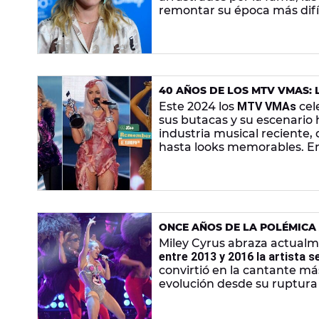
remontar su época más difí
de alimentación y se refugió
40 AÑOS DE LOS MTV VMAS: 
LOS PREMIOS
Este 2024 los
MTV VMAs
cel
sus butacas y su escenario 
industria musical reciente,
hasta looks memorables. E
Kanye West
y
Taylor Swift,
v
ONCE AÑOS DE LA POLÉMICA 
HANNAH MONTANA A CONVERT
Miley Cyrus abraza actualm
entre 2013 y 2016 la artista s
convirtió en la cantante 
evolución desde su ruptura
Disney.