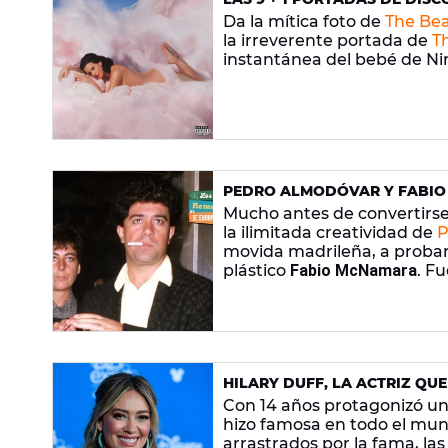
MÚSICA
Da la mítica foto de
The Bea
la irreverente portada de
T
instantánea del bebé de Nir
PEDRO ALMODÓVAR Y FABIO 
AMISTAD POR LAS DROGAS
Mucho antes de convertirse
la ilimitada creatividad de
P
movida madrileña, a probar 
plástico
Fabio McNamara
. F
dejaron delirantes cancione
HILARY DUFF, LA ACTRIZ QU
Con 14 años protagonizó una 
hizo famosa en todo el mun
arrastrados por la fama, las