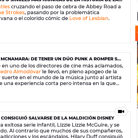
tles
cruzando el paso de cebra de Abbey Road a
he Strokes
, pasando por la problemática
vana o el colorido cómic de
Love of Lesbian
.
MCNAMARA: DE TENER UN DÚO PUNK A ROMPER SU
 en uno de los directores de cine más aclamados,
edro Almodóvar
le llevó, en pleno apogeo de la
suerte en el mundo de la música junto al artista
ue una experiencia corta pero intensa en la que
s que se convirtieron en himnos.
E CONSIGUIÓ SALVARSE DE LA MALDICIÓN DISNEY
exitosa serie infantil, Lizzie Lizzie McGuire, y se
do. Al contrario que muchos de sus compañeros,
 adicciones y los escándalos, Hilary Duff consiguió