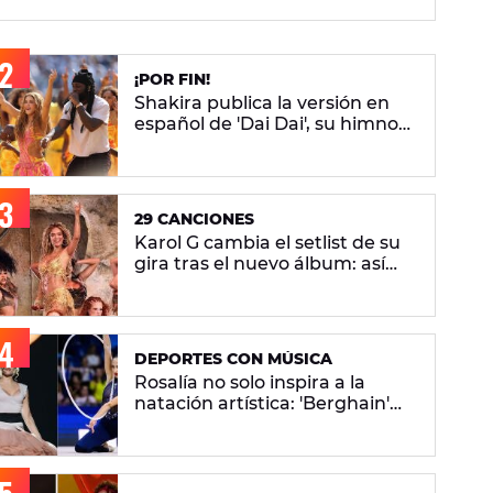
¡POR FIN!
Shakira publica la versión en
español de 'Dai Dai', su himno
del Mundial 2026 con Burna
Boy
29 CANCIONES
Karol G cambia el setlist de su
gira tras el nuevo álbum: así
queda el repertorio del
'Viajando Por El Mundo
Tropitour'
DEPORTES CON MÚSICA
Rosalía no solo inspira a la
natación artística: 'Berghain'
también sonará en el Mundial
de gimnasia rítmica