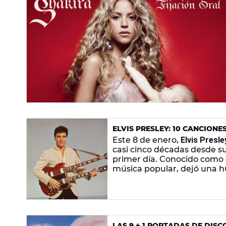
ELVIS PRESLEY: 10 CANCION
AND ROLL
Este 8 de enero,
Elvis Presle
casi cinco décadas desde su
primer día. Conocido como e
música popular, dejó una hue
en un icono inmortal del sig
LAS 9 + 1 PORTADAS DE DISC