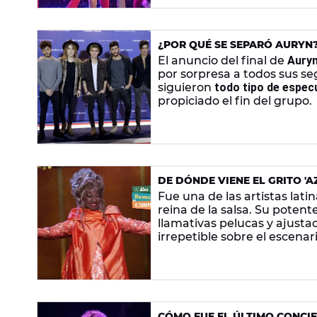
¿POR QUÉ SE SEPARÓ AURYN
El anuncio del final de
Aury
por sorpresa a todos sus se
siguieron
todo tipo de espec
propiciado el fin del grupo.
DE DÓNDE VIENE EL GRITO 'A
Fue una de las artistas lati
reina de la salsa. Su potent
llamativas pelucas y ajustados
irrepetible sobre el escenari
cubana es su grito de guer
casualidad y que no pudo saca
CÓMO FUE EL ÚLTIMO CONCIER