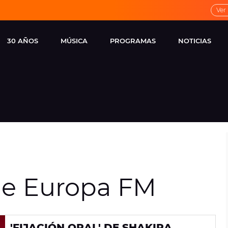
Ver
30 AÑOS
MÚSICA
PROGRAMAS
NOTICIAS
LOCAL DE ENSAYO
CUERPOS
FAMOSOS
EUROPA FM
ESPECIALES
CINE Y TEL
ESTRENOS
ME PONES
VIRALES
CONCIERTOS
LOCUTORES EUROPA
FM
ESTILO DE 
NOVEDADES
MUSICALES
e Europa FM
ENTREVISTAS
REMEMBER EUROPA
FM
'FIJACIÓN ORAL' DE SHAKIRA