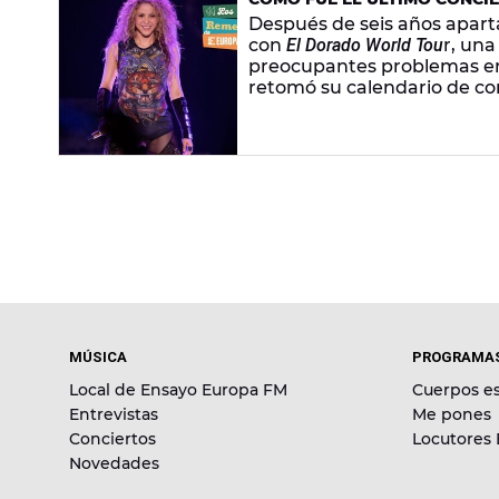
ACTUÓ CON 'EL DORADO WO
Después de seis años apart
con
El Dorado World Tou
r, una
preocupantes problemas en 
retomó su calendario de con
Bilbao, A Coruña, Madrid y B
Condal ofreció sus dos conc
MÚSICA
PROGRAMA
Local de Ensayo Europa FM
Cuerpos es
Entrevistas
Me pones
Conciertos
Locutores
Novedades