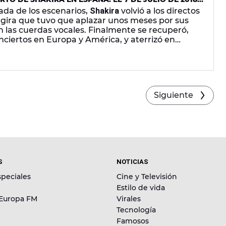
RLD TOUR'
ada de los escenarios,
Shakira
volvió a los directos
 gira que tuvo que aplazar unos meses por sus
las cuerdas vocales. Finalmente se recuperó,
ciertos en Europa y América, y aterrizó en
arcelona a principios de julio. En la Ciudad
iertos más especiales.
Siguiente
S
NOTICIAS
peciales
Cine y Televisión
Estilo de vida
 Europa FM
Virales
Tecnología
Famosos