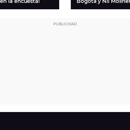
 en la encuesta!
Bogotá y Nil Moline