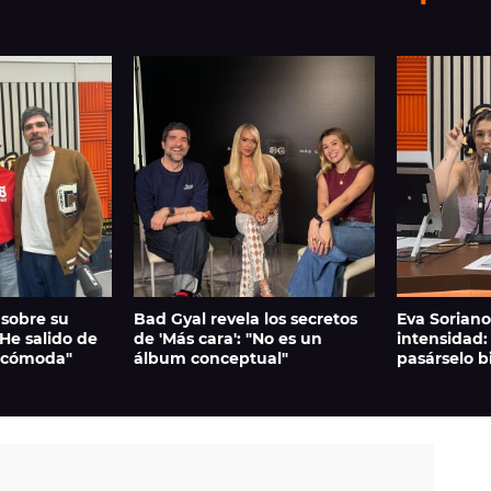
 sobre su
Bad Gyal revela los secretos
Eva Soriano 
"He salido de
de 'Más cara': "No es un
intensidad:
incómoda"
álbum conceptual"
pasárselo b