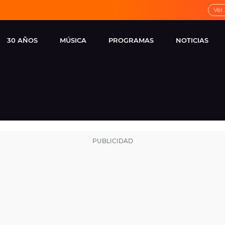
Ver
30 AÑOS
MÚSICA
PROGRAMAS
NOTICIAS
LOCAL DE ENSAYO
CUERPOS
FAMOSOS
EUROPA FM
ESPECIALES
CINE Y TEL
ESTRENOS
ME PONES
VIRALES
CONCIERTOS
LOCUTORES EUROPA
FM
ESTILO DE 
NOVEDADES
MUSICALES
ENTREVISTAS
REMEMBER EUROPA
FM