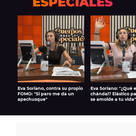
ESPECIALES
Eva Soriano, contra su propio
Eva Soriano: "¿Qué e
FOMO: "Si paro me da un
chándal? Elástico pa
apechusque"
se amolde a tu vida"