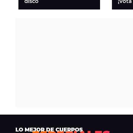
disco
¡Vota
LO MEJOR DE CUERPOS