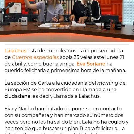
Europa FM
Madrid
21/04/2025 08:03
Lalachus
está de cumpleaños. La copresentadora
de
Cuerpos especiales
sopla 35 velas este lunes 21
de abril y, como buena amiga,
Eva Soriano
ha
querido felicitarla a primerísima hora de la mañana.
La sección de Carta a la ciudadanía del
morning
de
Europa FM se ha convertido en
Llamada a una
ciudadana
, es decir, Llamada a Lalachus.
Eva y Nacho han tratado de ponerse en contacto
con su compañera y han marcado su número dos
veces pero no les ha salido bien.
Lala no ha cogido
y
han tenido que buscar un plan B para felicitarla. La