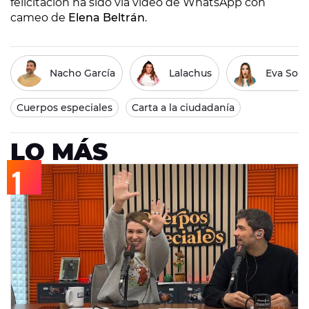
felicitación ha sido vía vídeo de WhatsApp con
cameo de
Elena Beltrán
.
Nacho García
Lalachus
Eva Sori
Cuerpos especiales
Carta a la ciudadanía
LO MÁS