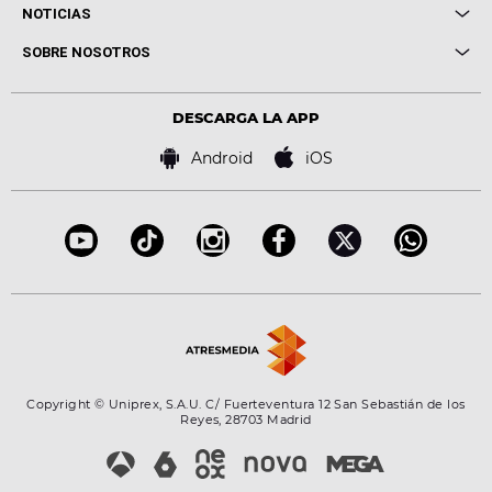
Cuerpos especiales
NOTICIAS
Conciertos
Me pones
Novedades
Cine y Televisión
SOBRE NOSOTROS
Locutores Europa FM
Estilo de vida
Política de privacidad
Virales
Advertencia legal
Tecnología
DESCARGA LA APP
Política de cookies
Famosos
Bases de concursos
Android
iOS
Accesibilidad
Configuración de la privacidad
Copyright © Uniprex, S.A.U. C/ Fuerteventura 12 San Sebastián de los
Reyes, 28703 Madrid