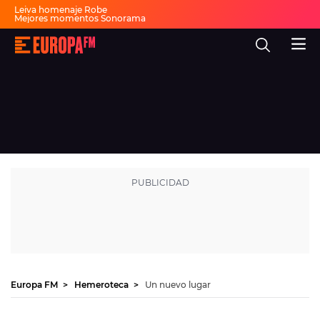
Leiva homenaje Robe
Mejores momentos Sonorama
Artistas sorpresa Sonorama
Rosalía natación artística
Europa
'Berghain' en la rítmica
FM
Canción del verano
Fiesta 30 años Europa FM
-
La
mejor
música,
virales,
celebrities
Ver programación
y
estilo
de
DIRECTO
vida
|
Europa
30 AÑOS
FM
MÚSICA
PROGRAMAS
NOTICIAS
Europa FM
Hemeroteca
Un nuevo lugar
EVENTOS Y CONCURSOS