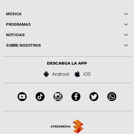
MÚSICA
Local de Ensayo Europa FM
PROGRAMAS
Entrevistas
Cuerpos especiales
NOTICIAS
Conciertos
Me pones
Novedades
Cine y Televisión
SOBRE NOSOTROS
Locutores Europa FM
Estilo de vida
Política de privacidad
Virales
Advertencia legal
Tecnología
DESCARGA LA APP
Política de cookies
Famosos
Bases de concursos
Android
iOS
Accesibilidad
Configuración de la privacidad