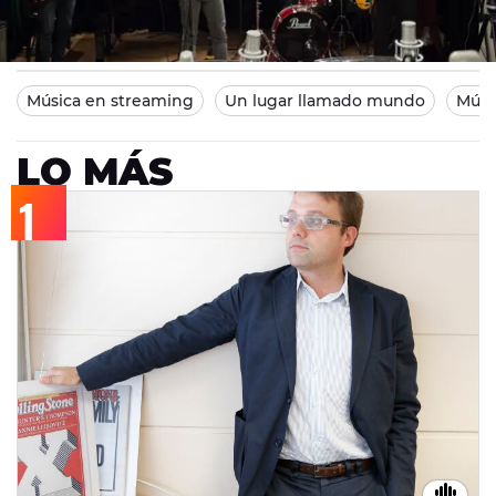
Europa FM
Madrid
25/05/2014 11:31
Música en streaming
Un lugar llamado mundo
Músi
LO MÁS