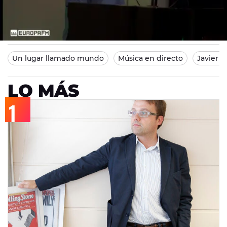
Europa FM
Madrid
20/07/2013 20:52
Un lugar llamado mundo
Música en directo
Javier 
LO MÁS