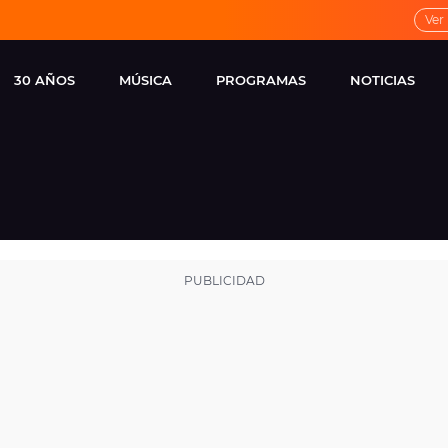
Ver
30 AÑOS
MÚSICA
PROGRAMAS
NOTICIAS
LOCAL DE ENSAYO
CUERPOS
FAMOSOS
EUROPA FM
ESPECIALES
CINE Y TEL
ESTRENOS
ME PONES
VIRALES
CONCIERTOS
LOCUTORES EUROPA
FM
ESTILO DE 
NOVEDADES
MUSICALES
ENTREVISTAS
REMEMBER EUROPA
FM