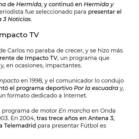
ma de Hermida
, y continuó en
Hermida y
eriodista fue seleccionado para
presentar el
 3 Noticias
.
Impacto TV
de Carlos no paraba de crecer, y se hizo más
frente de Impacto TV
, un programa que
, en ocasiones, impactantes.
mpacto
en 1998, y el comunicador lo condujo
ntó el programa deportivo
Por la escuadra
y,
 un formato dedicado a Internet.
 el programa de motor
En marcha
en Onda
003. En 2004,
tras trece años en Antena 3,
ó a Telemadrid
para presentar Fútbol es