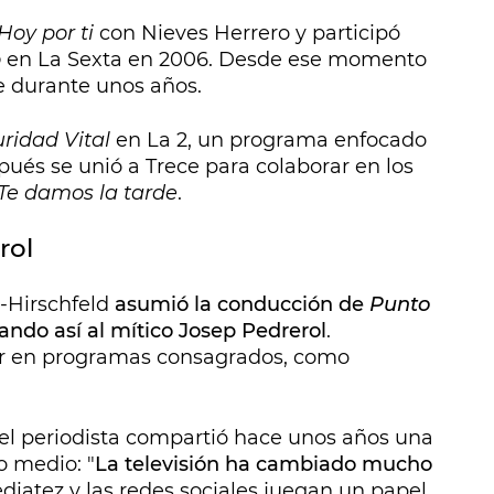
Hoy por ti
con Nieves Herrero y participó
o
en La Sexta en 2006. Desde ese momento
e durante unos años.
ridad Vital
en La 2, un programa enfocado
spués se unió a Trece para colaborar en los
Te damos la tarde
.
rol
a-Hirschfeld
asumió la conducción de
Punto
ndo así al mítico Josep Pedrerol
.
ir en programas consagrados, como
, el periodista compartió hace unos años una
o medio: "
La televisión ha cambiado mucho
ediatez y las redes sociales juegan un papel