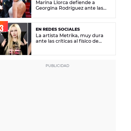
Marina Llorca defiende a
Georgina Rodríguez ante las
críticas de su foto en bikini
EN REDES SOCIALES
La artista Metrika, muy dura
ante las críticas al físico de
Ariana Grande: "¿Tú qué sabes
si tiene un trastorno
alimenticio?"