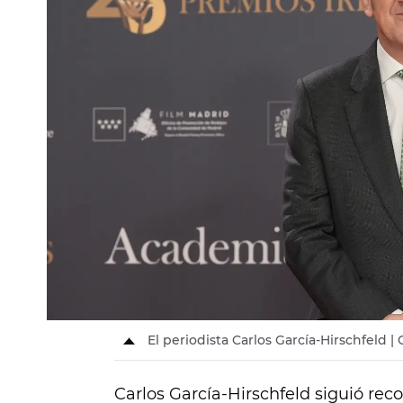
El periodista Carlos García-Hirschfeld |
Carlos García-Hirschfeld siguió recop