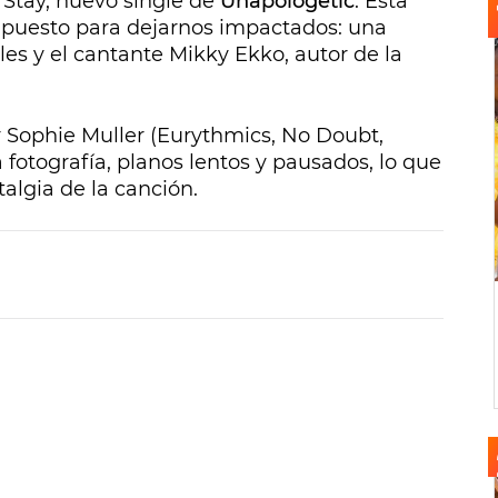
e
Stay
, nuevo single de
Unapologetic
. Esta
upuesto para dejarnos impactados: una
es y el cantante Mikky Ekko, autor de la
r Sophie Muller (Eurythmics, No Doubt,
fotografía, planos lentos y pausados, lo que
algia de la canción.