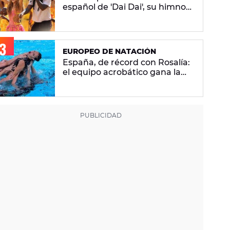
español de 'Dai Dai', su himno
del Mundial 2026 con Burna
Boy
EUROPEO DE NATACIÓN
España, de récord con Rosalía:
el equipo acrobático gana la
plata con 'Berghain' y consigue
la mayor nota de impresión
artística