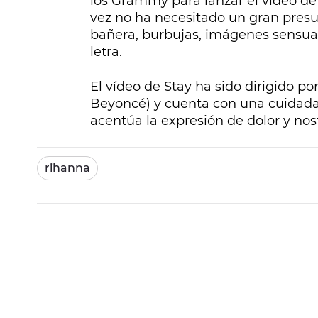
los Grammy para lanzar el vídeo d
vez no ha necesitado un gran pres
bañera, burbujas, imágenes sensual
letra.
El vídeo de
Stay
ha sido dirigido po
Beyoncé) y cuenta con una cuidada 
acentúa la expresión de dolor y nost
rihanna