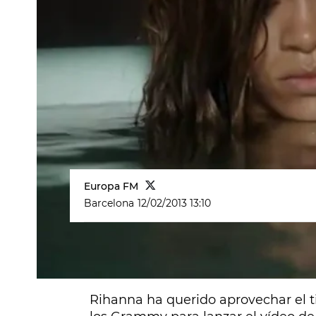
Europa FM
Barcelona
12/02/2013 13:10
[[DEST:El vídeo es realmente muy,
filmamos muy de cerca]]
Rihanna ha querido aprovechar el t