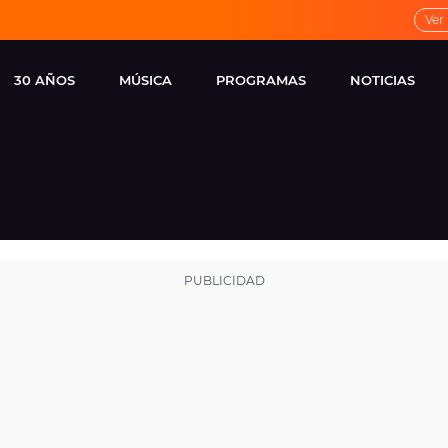
Ver
30 AÑOS
MÚSICA
PROGRAMAS
NOTICIAS
LOCAL DE ENSAYO
CUERPOS
FAMOSOS
EUROPA FM
ESPECIALES
CINE Y TEL
ESTRENOS
ME PONES
VIRALES
CONCIERTOS
LOCUTORES EUROPA
FM
ESTILO DE 
NOVEDADES
MUSICALES
ENTREVISTAS
REMEMBER EUROPA
FM