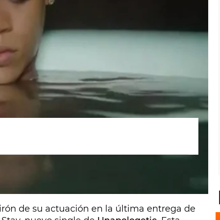
 muy simple. Me quedé en una bañera y lo
irón de su actuación en la última entrega de