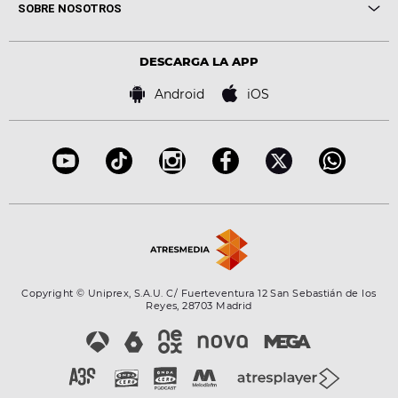
Novedades
Cine y Televisión
SOBRE NOSOTROS
Locutores Europa FM
Estilo de vida
Política de privacidad
Virales
Advertencia legal
Tecnología
DESCARGA LA APP
Política de cookies
Famosos
Bases de concursos
Android
iOS
Accesibilidad
Configuración de la privacidad
Copyright © Uniprex, S.A.U. C/ Fuerteventura 12 San Sebastián de los
Reyes, 28703 Madrid