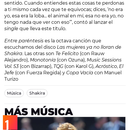
sentido. Cuando entiendes estas cosas te perdonas
a ti mismo cada vez que te equivocas; dices, ‘no era
yo, esa era la loba... el animal en mí, esa no era yo, no
tengo nada que ver con eso’”, contó al lanzar el
single
que lleva este título.
Entre paréntesis
es la octava canción que
escuchamos del disco
Las mujeres ya no lloran de
Shakira
. Las otras son
Te Felicito
(con Rauw
Alejandro),
Monotonía
(con Ozuna),
Music Sessions
Vol. 53
(con Bizarrap),
TQG
(con Karol G),
Acróstico
,
El
Jefe
(con Fuerza Regida) y
Copa Vacía
con Manuel
Turizo
Música
Shakira
MÁS MÚSICA