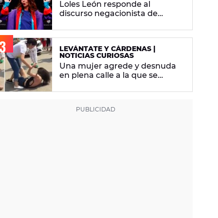
Loles León responde al
discurso negacionista de
Victoria Abril: "Ni el paso de los
años le quitan la tontería"
LEVÁNTATE Y CÁRDENAS |
NOTICIAS CURIOSAS
Una mujer agrede y desnuda
en plena calle a la que se
supone que es la amante de su
marido