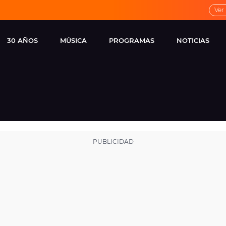
Ver
30 AÑOS
MÚSICA
PROGRAMAS
NOTICIAS
LOCAL DE ENSAYO
CUERPOS
FAMOSOS
EUROPA FM
ESPECIALES
CINE Y TEL
ESTRENOS
ME PONES
VIRALES
CONCIERTOS
LOCUTORES EUROPA
FM
ESTILO DE 
NOVEDADES
MUSICALES
ENTREVISTAS
REMEMBER EUROPA
FM