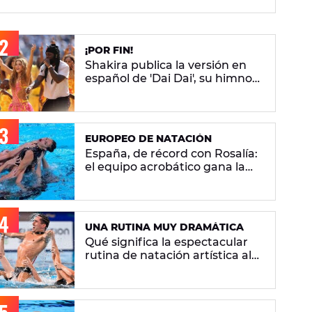
¡POR FIN!
Shakira publica la versión en
español de 'Dai Dai', su himno
del Mundial 2026 con Burna
Boy
EUROPEO DE NATACIÓN
España, de récord con Rosalía:
el equipo acrobático gana la
plata con 'Berghain' y consigue
la mayor nota de impresión
artística
UNA RUTINA MUY DRAMÁTICA
Qué significa la espectacular
rutina de natación artística al
ritmo de 'Berghain' de Rosalía