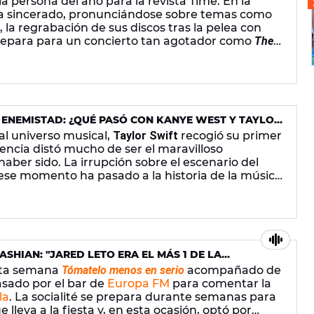
la persona del año para la revista Time. En la
 ha sincerado, pronunciándose sobre temas como
, la regrabación de sus discos tras la pelea con
repara para un concierto tan agotador como
The
de los titulares que ha dejado.
 ENEMISTAD: ¿QUÉ PASÓ CON KANYE WEST Y TAYLOR
 al universo musical,
Taylor Swift
recogió su primer
encia distó mucho de ser el maravilloso
ber sido. La irrupción sobre el escenario del
ese momento ha pasado a la historia de la música
profunda enemistad que terminó salpicando a
Kim
SHIAN: "JARED LETO ERA EL MÁS 1 DE LA
"
sta semana
Tómatelo menos en serio
acompañado de
asado por el bar de
Europa FM
para comentar la
la
. La socialité se prepara durante semanas para
 lleva a la fiesta y, en esta ocasión, optó por