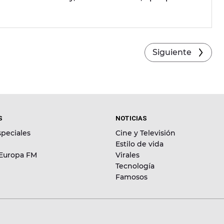
se lo ajustase al cuerpo.
Siguiente
S
NOTICIAS
peciales
Cine y Televisión
Estilo de vida
 Europa FM
Virales
Tecnología
Famosos