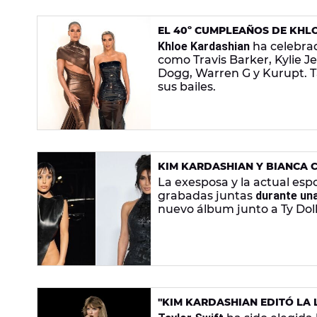
EL 40º CUMPLEAÑOS DE KHL
DESCONTROL Y HASTA LAGUN
Khloe Kardashian
ha celebra
como Travis Barker, Kylie J
Dogg, Warren G y Kurupt. T
sus bailes.
KIM KARDASHIAN Y BIANCA 
WEST
La exesposa y la actual esp
grabadas juntas
durante un
nuevo álbum junto a Ty Doll
"KIM KARDASHIAN EDITÓ LA
MENTIROSA": LOS SIETE TITU