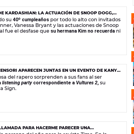
OE KARDASHIAN: LA ACTUACIÓN DE SNOOP DOGG,
AS DE KIM
do su
40º cumpleaños
por todo lo alto con invitados
enner, Vanessa Bryant y las actuaciones de Snoop
al fue el desfase que
su hermana Kim no recuerda
ni
CENSORI APARECEN JUNTAS EN UN EVENTO DE KANYE
osa del rapero sorprenden a sus fans al ser
a
listening party
correspondiente a
Vultures 2
,
su
a Sign.
 LLAMADA PARA HACERME PARECER UNA
LARES MÁS IMPACTANTES DE TAYLOR SWIFT A 'TIME'