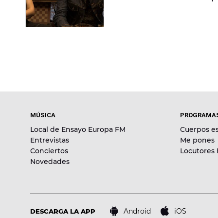
llamar a un tapicero
para que 
MÚSICA
PROGRAMA
Local de Ensayo Europa FM
Cuerpos es
Entrevistas
Me pones
Conciertos
Locutores
Novedades
Android
iOS
DESCARGA LA APP