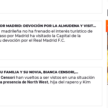
POR MADRID: DEVOCIÓN POR LA ALMUDENA Y VISITA
al madrileña no ha frenado el interés turístico de
so por Madrid ha visitado la Capital de la
devoción por el Real Madrid F.C.
U FAMILIA Y SU NOVIA, BIANCA CENSORI,
 DE 'DEADPOOL 3'
 Censori
han vueltos a ser vistos en una situación
la presencia de North West
, hija del rapero y Kim