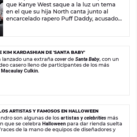
PEDERASTIA
que Kanye West saque a la luz un tema
en el que su hija North canta junto al
encarcelado rapero Puff Daddy, acusado
de tráfico sexual y denunciado por
decenas de menores.
E KIM KARDASHIAN DE 'SANTA BABY'
 lanzado una extraña
cover
de
Santa Baby
, con un
deo casero lleno de participantes de los más
e
Macaulay Culkin
.
 LOS ARTISTAS Y FAMOSOS EN HALLOWEEN
andro son algunas de los
artistas y
celebrities
más
n que se celebra
Halloween
para dar rienda suelta
isfraces de la mano de equipos de diseñadores y