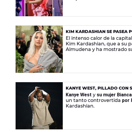
KIM KARDASHIAN SE PASEA 
AL BERNABÉU
El intenso calor de la capit
Kim Kardashian, que a su pa
Almudena y ha mostrado su 
KANYE WEST, PILLADO CON S
SEMIDESNUDA EN EL ESTRENO
Kanye West
y
su mujer Bianca
un tanto controvertida
por 
Kardashian.