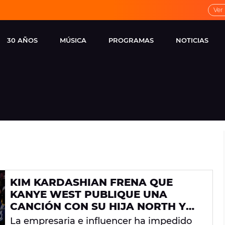
Ver
30 AÑOS
MÚSICA
PROGRAMAS
NOTICIAS
LOCAL DE ENSAYO
CUERPOS
FAMOSOS
EUROPA FM
ESPECIALES
CINE Y TEL
ESTRENOS
ME PONES
VIRALES
CONCIERTOS
LOCUTORES EUROPA
FM
ESTILO DE 
NOVEDADES
MUSICALES
KIM KARDASHIAN FRENA QUE
ENTREVISTAS
KANYE WEST PUBLIQUE UNA
REMEMBER EUROPA
CANCIÓN CON SU HIJA NORTH Y
FM
PUFF DADDY, ACUSADO DE
La empresaria e influencer ha impedido