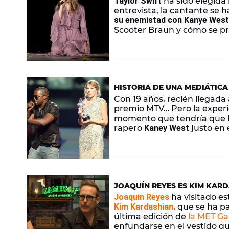
Taylor Swift
ha sido elegida 
entrevista, la cantante se
su enemistad con Kanye West
Scooter Braun y cómo se p
Eras Tour.
Repasamos algunos 
HISTORIA DE UNA MEDIÁTICA
SWIFT EN LOS MTV VMAS?
Con 19 años, recién llegada
premio MTV… Pero la experi
momento que tendría que ha
rapero
Kaney West
justo en 
y fue el principio de una 
Kardashian
.
JOAQUÍN REYES ES KIM KARDA
CUCARACHA EN LA GALA MET
Joaquín Reyes
ha visitado e
Kim Kardashian
, que se ha p
última edición de
la MET Ga
enfundarse en el vestido que