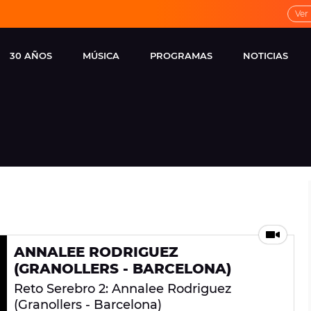
Ver
30 AÑOS
MÚSICA
PROGRAMAS
NOTICIAS
LOCAL DE ENSAYO
CUERPOS
FAMOSOS
EUROPA FM
ESPECIALES
CINE Y TEL
ESTRENOS
ME PONES
VIRALES
CONCIERTOS
LOCUTORES EUROPA
FM
ESTILO DE 
NOVEDADES
MUSICALES
ANNALEE RODRIGUEZ
ENTREVISTAS
(GRANOLLERS - BARCELONA)
REMEMBER EUROPA
Reto Serebro 2: Annalee Rodriguez
FM
(Granollers - Barcelona)