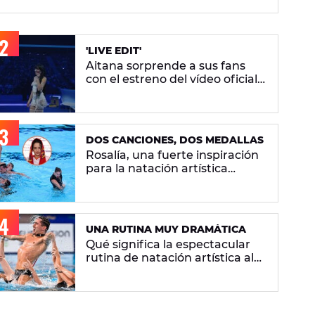
artística
'LIVE EDIT'
Aitana sorprende a sus fans
con el estreno del vídeo oficial
de 'Superestrella'
DOS CANCIONES, DOS MEDALLAS
Rosalía, una fuerte inspiración
para la natación artística
española: "La llevamos en la
sangre"
UNA RUTINA MUY DRAMÁTICA
Qué significa la espectacular
rutina de natación artística al
ritmo de 'Berghain' de Rosalía