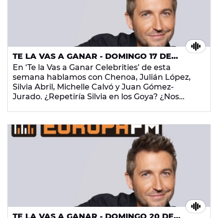
TE LA VAS A GANAR - DOMINGO 17 DE
FEBRERO DE 2019
En ‘Te la Vas a Ganar Celebrities’ de esta
semana hablamos con Chenoa, Julián López,
Silvia Abril, Michelle Calvó y Juan Gómez-
Jurado. ¿Repetiría Silvia en los Goya? ¿Nos
cantará Chenoa su single en directo?
¿Superarán los celebrities los challenges que
les propone Frank Blanco? ¡Dale al play!
TE LA VAS A GANAR - DOMINGO 20 DE