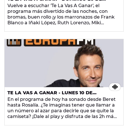
ENERO DE 2019
Vuelve a escuchar 'Te La Vas A Ganar', el
programa más divertido de las noches, con
bromas, buen rollo ¡y los marronazos de Frank
Blanco a Iñaki López, Ruth Lorenzo, Miki
Esparbé, Dani Fernández e Irene Arcos!
TE LA VAS A GANAR - LUNES 10 DE
DICIEMBRE DE 2018
En el programa de hoy ha sonado desde Beret
hasta Rosalía. ¿Te imaginas tener que llamar a
un número al azar para decirle que se quite la
camiseta? ¡Dale al play y disfruta de las 2h más
gamberras de la radio!