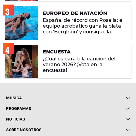
EUROPEO DE NATACIÓN
España, de récord con Rosalía: el
equipo acrobático gana la plata
con 'Berghain' y consigue la
mayor nota de impresión artística
ENCUESTA
¿Cuál es para ti la canción del
verano 2026? ¡Vota en la
encuesta!
MÚSICA
Local de Ensayo Europa FM
PROGRAMAS
Entrevistas
Cuerpos especiales
NOTICIAS
Conciertos
Me pones
Novedades
Cine y Televisión
SOBRE NOSOTROS
Locutores Europa FM
Estilo de vida