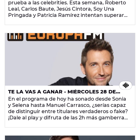
prueba a las celebrities. Esta semana, Roberto
Leal, Carlos Baute, Jesús Cintora, Soy Una
Pringada y Patricia Ramírez intentan superar
los marronazos que les propone Frank Blanco.
¡Dale al play y disfruta de las dos horas más
divertidas de la radio!
TE LA VAS A GANAR - MIÉRCOLES 28 DE
NOVIEMBRE DE 2018
En el programa de hoy ha sonado desde Sonia
y Selena hasta Manuel Carrasco, ¿serías capaz
de distinguir entre titulares verdaderos o fake?
¡Dale al play y difruta de las 2h más gamberras
de la radio!