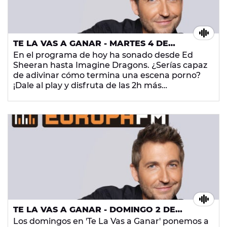
TE LA VAS A GANAR - MARTES 4 DE
DICIEMBRE
En el programa de hoy ha sonado desde Ed
Sheeran hasta Imagine Dragons. ¿Serías capaz
de adivinar cómo termina una escena porno?
¡Dale al play y disfruta de las 2h más
gamberras de la radio!
TE LA VAS A GANAR - DOMINGO 2 DE
DICIEMBRE DE 2018
Los domingos en 'Te La Vas a Ganar' ponemos a