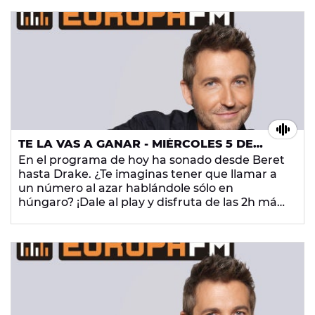
TE LA VAS A GANAR - MIÉRCOLES 5 DE
DICIEMBRE DE 2018
En el programa de hoy ha sonado desde Beret
hasta Drake. ¿Te imaginas tener que llamar a
un número al azar hablándole sólo en
húngaro? ¡Dale al play y disfruta de las 2h más
gamberras de la radio!