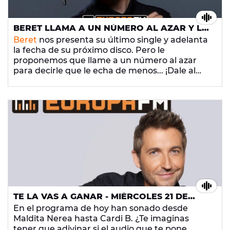
BERET LLAMA A UN NÚMERO AL AZAR Y LE
DICE QUE LE ECHA DE MENOS
Beret
nos presenta su último single y adelanta
la fecha de su próximo disco. Pero le
proponemos que llame a un número al azar
para decirle que le echa de menos... ¡Dale al
play y descubre si el artista consigue superar
consiguió superar su marronazo!
TE LA VAS A GANAR - MIÉRCOLES 21 DE
NOVIEMBRE DE 2018
En el programa de hoy han sonado desde
Maldita Nerea hasta Cardi B. ¿Te imaginas
tener que adivinar si el audio que te pone