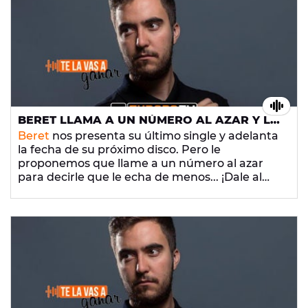
BERET LLAMA A UN NÚMERO AL AZAR Y LE
DICE QUE LE ECHA DE MENOS
Beret
nos presenta su último single y adelanta
la fecha de su próximo disco. Pero le
proponemos que llame a un número al azar
para decirle que le echa de menos... ¡Dale al
play y descubre si el artista consigue superar
consiguió superar su marronazo!