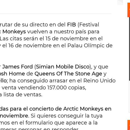
rutar de su directo en del
FIB
(Festival
ic Monkeys
vuelven a nuestro país para
 Las citas serán el 15 de noviembre en el
y el 16 de noviembre en el Palau Olímpic de
r
James Ford
(
Simian Mobile Disco
), y que
osh Home
de
Queens Of The Stone Age
y
llo
; ha conseguido arrasar en el Reino Unido
 venta vendiendo 157.000 copias,
 lista de ventas.
as para el concierto de Arctic Monkeys en
 noviembre
. Si quieres conseguir la tuya
mos en el formulario que aparece a la
primeras personas en responder