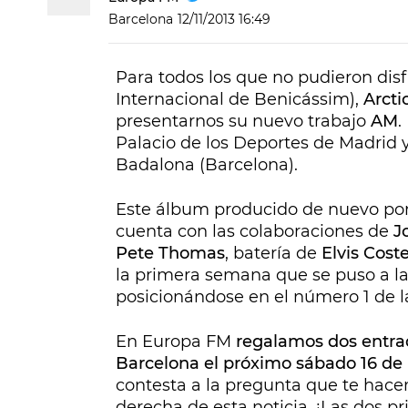
Barcelona
12/11/2013 16:49
Para todos los que no pudieron disf
Internacional de Benicássim),
Arct
presentarnos su nuevo trabajo
AM
.
Palacio de los Deportes de Madrid 
Badalona (Barcelona).
Este álbum
producido de nuevo po
cuenta
con las colaboraciones de
J
Pete Thomas
, batería de
Elvis Coste
la primera semana que se puso a la
posicionándose en el número 1 de la
En Europa FM
regalamos dos entrad
Barcelona el próximo sábado 16 de
contesta a la pregunta que te hace
derecha de esta noticia. ¡Las dos 