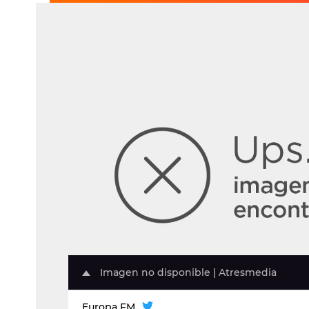
Imagen no disponible | Atresmedia
Europa FM