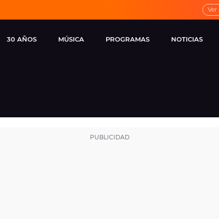
Ver
30 AÑOS
MÚSICA
PROGRAMAS
NOTICIAS
LOCAL DE ENSAYO
CUERPOS
FAMOSOS
EUROPA FM
ESPECIALES
CINE Y TEL
ESTRENOS
ME PONES
VIRALES
CONCIERTOS
LOCUTORES EUROPA
FM
ESTILO DE 
NOVEDADES
MUSICALES
ENTREVISTAS
REMEMBER EUROPA
FM