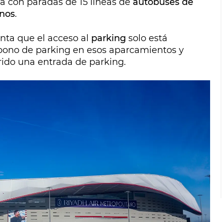
a con paradas de 15 líneas de
autobuses de
anos
.
enta que el acceso al
parking
solo está
bono de parking en esos aparcamientos y
rido una entrada de parking.