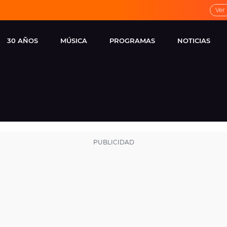
Ver
30 AÑOS
MÚSICA
PROGRAMAS
NOTICIAS
LOCAL DE ENSAYO
CUERPOS
FAMOSOS
EUROPA FM
ESPECIALES
CINE Y TEL
ESTRENOS
ME PONES
VIRALES
CONCIERTOS
LOCUTORES EUROPA
FM
ESTILO DE 
NOVEDADES
MUSICALES
ENTREVISTAS
REMEMBER EUROPA
FM