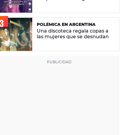
discutiendo en La Casita de
Bad Bunny: "Había gente que
busca pelea"
POLÉMICA EN ARGENTINA
Una discoteca regala copas a
las mujeres que se desnudan