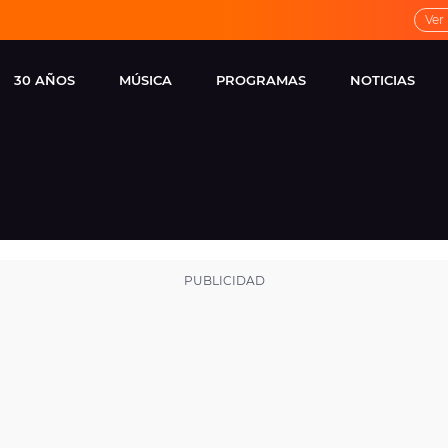
Ver
30 AÑOS
MÚSICA
PROGRAMAS
NOTICIAS
LOCAL DE ENSAYO
CUERPOS
FAMOSOS
EUROPA FM
ESPECIALES
CINE Y TEL
ESTRENOS
ME PONES
VIRALES
CONCIERTOS
LOCUTORES EUROPA
FM
ESTILO DE 
NOVEDADES
MUSICALES
ENTREVISTAS
REMEMBER EUROPA
FM