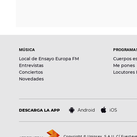
MÚSICA
PROGRAMA
Local de Ensayo Europa FM
Cuerpos es
Entrevistas
Me pones
Conciertos
Locutores
Novedades
Android
iOS
DESCARGA LA APP
Copyright © Uniprex, S.A.U. C/ Fuertev