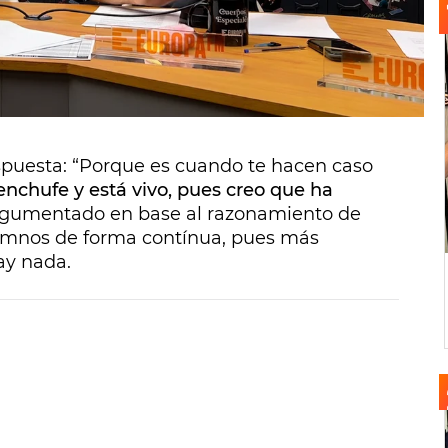
ning show
ha desarrollado
una gran
 los terceros trimestres prevalecen
sobre
que razonable teniendo en cuenta que
spuesta: “Porque es cuando te hacen caso
enchufe y está vivo, pues creo que ha
gumentado en base al razonamiento de
lumnos de forma contínua, pues más
ay nada.