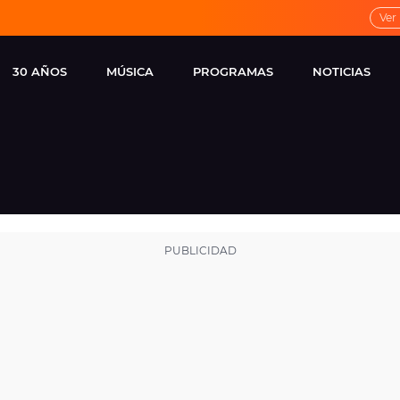
Ver
30 AÑOS
MÚSICA
PROGRAMAS
NOTICIAS
LOCAL DE ENSAYO
CUERPOS
FAMOSOS
EUROPA FM
ESPECIALES
CINE Y TEL
ESTRENOS
ME PONES
VIRALES
CONCIERTOS
LOCUTORES EUROPA
FM
ESTILO DE 
NOVEDADES
MUSICALES
ENTREVISTAS
REMEMBER EUROPA
FM