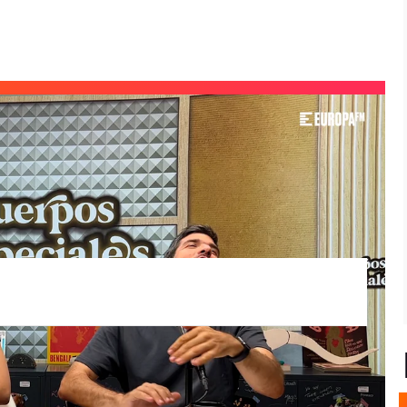
ún no está de vacaciones, por ello
Niño
erto y dando respuesta
a esos interrogantes