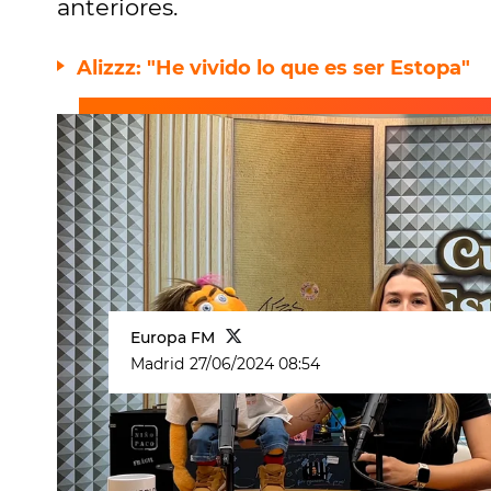
anteriores.
Alizzz: "He vivido lo que es ser Estopa"
Europa FM
Madrid
27/06/2024 08:54
El chiquillo de
Cuerpos especiales
a
Paco
sigue con
el
Paconsultorio
abi
que abruman a los más pequeños.