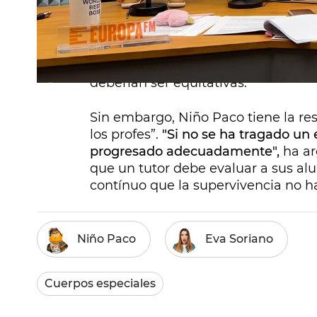
En este caso, el infante del
antimor
respuesta sobre porqué las notas de
los dos anteriores, una duda más 
deberían ser equitativas.
Sin embargo, Niño Paco tiene la re
los profes”.
"Si no se ha tragado un 
progresado adecuadamente",
ha ar
que un tutor debe evaluar a sus a
contínuo que la supervivencia no h
Niño Paco
Eva Soriano
Cuerpos especiales