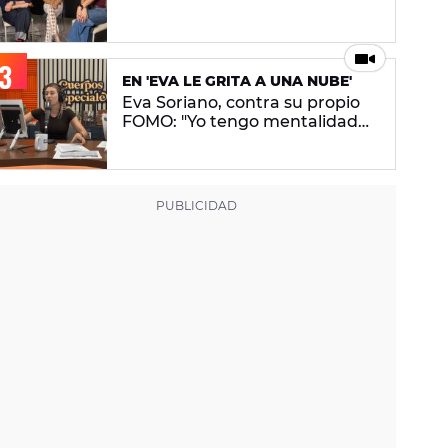
conceptual. No pretendo lanzar
ningún mensaje en concreto"
EN 'EVA LE GRITA A UNA NUBE'
Eva Soriano, contra su propio
FOMO: "Yo tengo mentalidad
de tiburona, porque si paro me
da un apechusque"