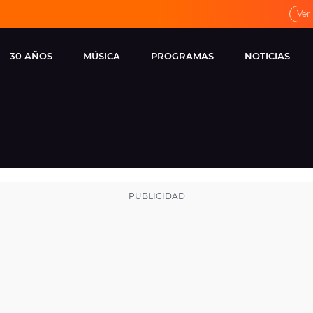
Ver
30 AÑOS
MÚSICA
PROGRAMAS
NOTICIAS
LOCAL DE ENSAYO
CUERPOS
FAMOSOS
EUROPA FM
ESPECIALES
CINE Y TEL
ESTRENOS
ME PONES
VIRALES
CONCIERTOS
LOCUTORES EUROPA
FM
ESTILO DE 
NOVEDADES
MUSICALES
ENTREVISTAS
REMEMBER EUROPA
FM