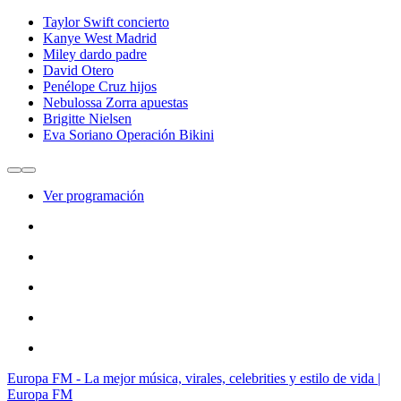
Taylor Swift concierto
Kanye West Madrid
Miley dardo padre
David Otero
Penélope Cruz hijos
Nebulossa Zorra apuestas
Brigitte Nielsen
Eva Soriano Operación Bikini
Ver programación
Europa FM - La mejor música, virales, celebrities y estilo de vida |
Europa FM