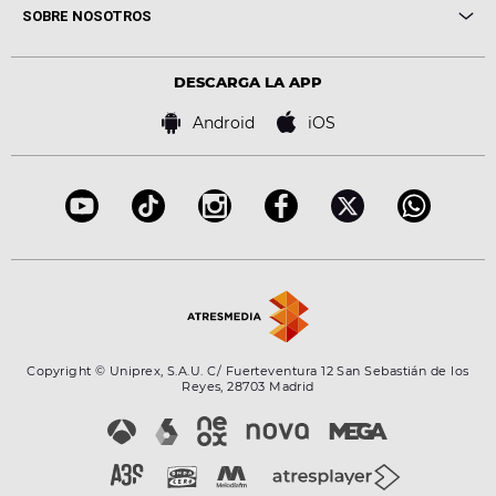
Novedades
Cine y Televisión
SOBRE NOSOTROS
Locutores Europa FM
Estilo de vida
Política de privacidad
Virales
Advertencia legal
Tecnología
DESCARGA LA APP
Política de cookies
Famosos
Bases de concursos
Android
iOS
Accesibilidad
Configuración de la privacidad
Copyright © Uniprex, S.A.U. C/ Fuerteventura 12 San Sebastián de los
Reyes, 28703 Madrid