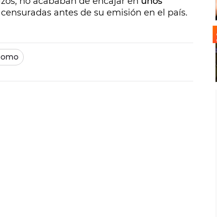
izos, no acababan de encajar en
unos
n censuradas antes de su emisión en el país.
gnomo