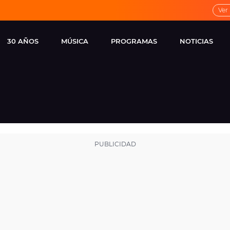
Ver
30 AÑOS
MÚSICA
PROGRAMAS
NOTICIAS
LOCAL DE ENSAYO
CUERPOS
FAMOSOS
EUROPA FM
ESPECIALES
CINE Y TEL
ESTRENOS
ME PONES
VIRALES
CONCIERTOS
LOCUTORES EUROPA
FM
ESTILO DE 
NOVEDADES
MUSICALES
ENTREVISTAS
REMEMBER EUROPA
FM