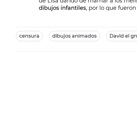
de Lisa dando de mamar a los mell
dibujos infantiles
, por lo que fuero
censura
dibujos animados
David el 