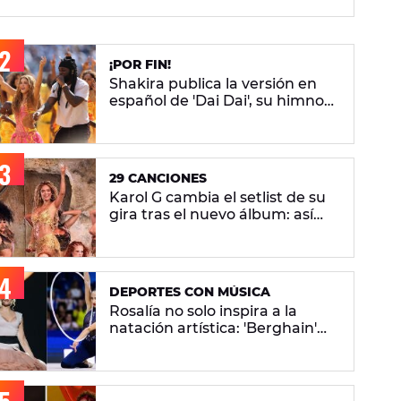
¡POR FIN!
Shakira publica la versión en
español de 'Dai Dai', su himno
del Mundial 2026 con Burna
Boy
29 CANCIONES
Karol G cambia el setlist de su
gira tras el nuevo álbum: así
queda el repertorio del
'Viajando Por El Mundo
Tropitour'
DEPORTES CON MÚSICA
Rosalía no solo inspira a la
natación artística: 'Berghain'
también sonará en el Mundial
de gimnasia rítmica