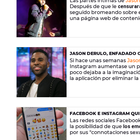
Las partes íntimas de
Jason
Después de que le
censurara
seguido bromeando sobre e
una página web de conteni
desnudo
.
JASON DERULO, ENFADADO C
SU "PAQUETE"
Si hace unas semanas
Jaso
Instagram aumentase un par
poco dejaba a la imaginaci
la aplicación por eliminar 
FACEBOOK E INSTAGRAM QUI
BERENJENA POR SU CONTENI
Las redes sociales Facebook
la posibilidad de que
los em
por sus "connotaciones sexu