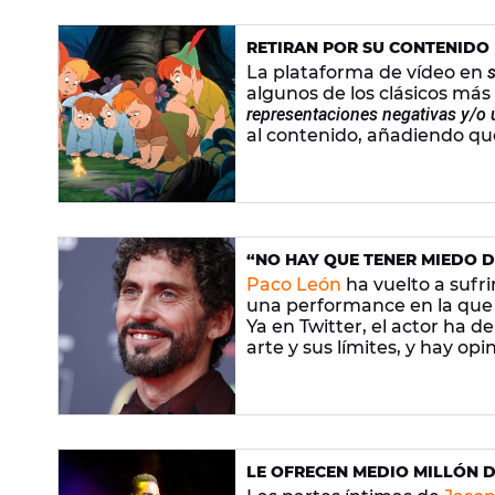
RETIRAN POR SU CONTENIDO R
OTROS CLÁSICOS DISNEY DE
La plataforma de vídeo en
algunos de los clásicos má
representaciones negativas y/o 
al contenido, añadiendo qu
y están mal ahora".
“NO HAY QUE TENER MIEDO D
CENSURA DE ESTA PERFORMAN
Paco León
ha vuelto a sufri
ARTE”
una performance en la que 
Ya en Twitter, el actor ha 
arte y sus límites, y hay opi
LE OFRECEN MEDIO MILLÓN 
PENE