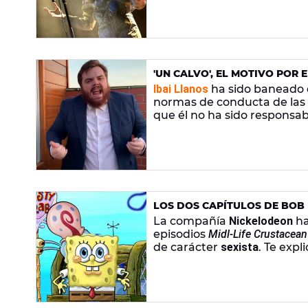
'UN CALVO', EL MOTIVO POR
Ibai Llanos
ha sido baneado
normas de conducta de las
que él no ha sido responsab
LOS DOS CAPÍTULOS DE BOB
INAPROPIADO
La compañía
Nickelodeon
ha
episodios
Midl-Life Crustacean
de carácter
sexista
. Te expl