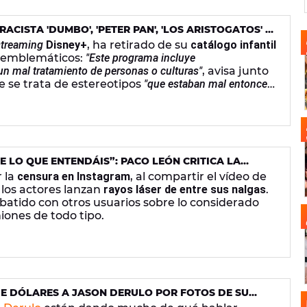
ACISTA 'DUMBO', 'PETER PAN', 'LOS ARISTOGATOS' Y
L CATÁLOGO INFANTIL
streaming
Disney+
, ha retirado de su
catálogo infantil
s emblemáticos:
"Este programa incluye
un mal tratamiento de personas o culturas"
, avisa junto
e se trata de estereotipos
"que estaban mal entonces
E LO QUE ENTENDÁIS”: PACO LEÓN CRITICA LA
CE QUE ABRE EL DEBATE SOBRE “LOS LÍMITES DEL
r la
censura en Instagram
, al compartir el vídeo de
los actores lanzan
rayos láser de entre sus nalgas
.
debatido con otros usuarios sobre lo considerado
niones de todo tipo.
DE DÓLARES A JASON DERULO POR FOTOS DE SU