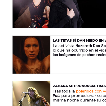
LAS TETAS SÍ DAN MIEDO EN 
DIFERENTES PECHOS REALES
La activista
Nazareth Dos Sa
lo que ha ocurrido en el vid
las imágenes de pechos real
ZAHARA SE PRONUNCIA TRAS 
VOY A HACER EN ESTE ESCEN
Tras toda la
polémica con V
Puta
para promocionar su co
misma noche durante su con