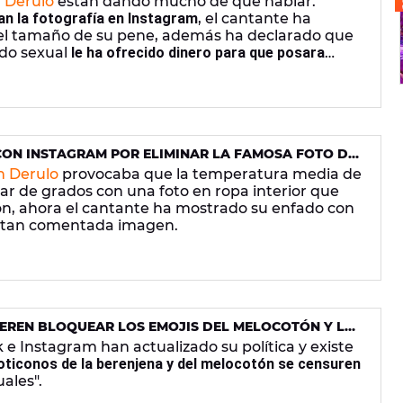
 Derulo
están dando mucho de qué hablar.
n la fotografía en Instagram
, el cantante ha
l tamaño de su pene, además ha declarado que
do sexual
le ha ofrecido dinero para que posara
ON INSTAGRAM POR ELIMINAR LA FAMOSA FOTO DE
n Derulo
provocaba que la temperatura media de
 de grados con una foto en ropa interior que
ón, ahora el cantante ha mostrado su enfado con
la tan comentada imagen.
EREN BLOQUEAR LOS EMOJIS DEL MELOCOTÓN Y LA
DO SEXUAL
 e Instagram han actualizado su política y existe
oticonos de la berenjena y del melocotón se censuren
ales".