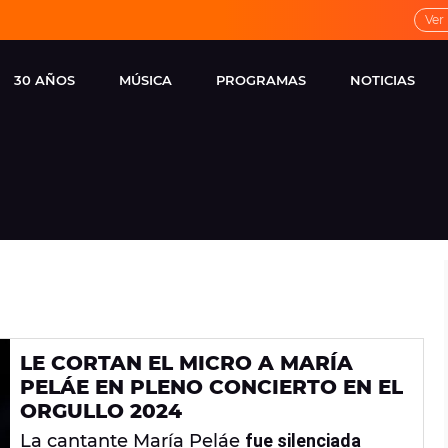
Ver
30 AÑOS
MÚSICA
PROGRAMAS
NOTICIAS
LOCAL DE ENSAYO
CUERPOS
FAMOSOS
EUROPA FM
ESPECIALES
CINE Y TEL
ESTRENOS
ME PONES
VIRALES
CONCIERTOS
LOCUTORES EUROPA
FM
ESTILO DE 
NOVEDADES
MUSICALES
LE CORTAN EL MICRO A MARÍA
ENTREVISTAS
PELÁE EN PLENO CONCIERTO EN EL
REMEMBER EUROPA
ORGULLO 2024
FM
La cantante María Peláe
fue silenciada