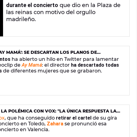
durante el concierto
que dio en la Plaza de
las reinas con motivo del orgullo
madrileño.
'AY MAMÁ': SE DESCARTAN LOS PLANOS DE
ntos
ha abierto un hilo en Twitter para lamentar
eoclip de
Ay Mamá
: el director
ha descartado todas
es
de diferentes mujeres que se grabaron.
LA POLÉMICA CON VOX: "LA ÚNICA RESPUESTA LA
ARIO"
ox
, que ha conseguido
retirar el cartel
de su gira
ncierto en Toledo,
Zahara
se pronunció esa
cierto en Valencia.