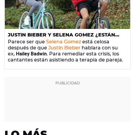
JUSTIN BIEBER Y SELENA GOMEZ ¿ESTÁN
ACUDIENDO A TERAPIA PARA PAREJAS
Parece ser que
Selena Gomez
está celosa
CRISTIANAS?
después de que
Justin Bieber
hablara con su
ex,
Hailey Badwin
. Para remediar esta crisis, los
cantantes están asistiendo a terapia de pareja.
LO MÁS