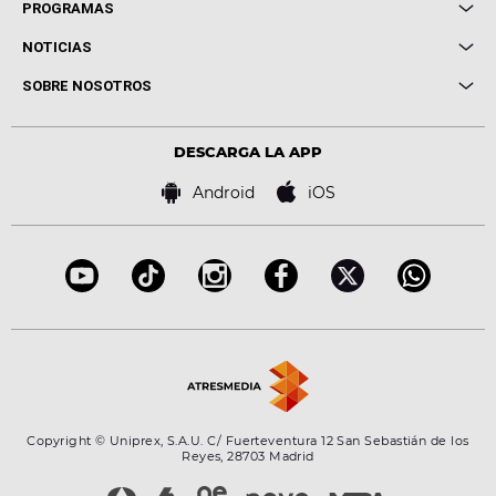
Local de Ensayo Europa FM
PROGRAMAS
Entrevistas
Cuerpos especiales
NOTICIAS
Conciertos
Me pones
Novedades
Cine y Televisión
SOBRE NOSOTROS
Locutores Europa FM
Estilo de vida
Política de privacidad
Virales
Advertencia legal
Tecnología
DESCARGA LA APP
Política de cookies
Famosos
Bases de concursos
Android
iOS
Accesibilidad
Configuración de la privacidad
Copyright © Uniprex, S.A.U. C/ Fuerteventura 12 San Sebastián de los
Reyes, 28703 Madrid