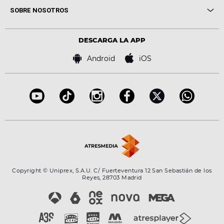
Me pones
Novedades
Cine y Televisión
SOBRE NOSOTROS
Locutores Europa FM
Estilo de vida
Política de privacidad
Virales
Advertencia legal
Tecnología
DESCARGA LA APP
Política de cookies
Famosos
Bases de concursos
Android
iOS
Accesibilidad
Configuración de la privacidad
Copyright © Uniprex, S.A.U. C/ Fuerteventura 12 San Sebastián de los
Reyes, 28703 Madrid