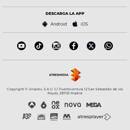
Estilo de vida
Política de privacidad
Virales
Advertencia legal
Tecnología
DESCARGA LA APP
Política de cookies
Famosos
Bases de concursos
Android
iOS
Accesibilidad
Configuración de la privacidad
Copyright © Uniprex, S.A.U. C/ Fuerteventura 12 San Sebastián de los
Reyes, 28703 Madrid