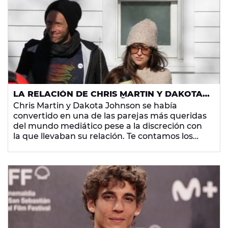
LA RELACIÓN DE CHRIS MARTIN Y DAKOTA
JOHNSON DURANTE 7 AÑOS: SU
Chris Martin y Dakota Johnson se había
DIFERENCIA DE EDAD, SU PRIMERA
convertido en una de las parejas más queridas
RUPTURA Y LOS PLANES DE BODA
del mundo mediático pese a la discreción con
la que llevaban su relación. Te contamos los
inicios de su amor y su compromiso en 2024.