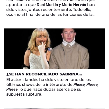
CLAVES DE SU ÚLTIMO ENCUENTRO
apuntan a que
Dani Martín y María Hervás
han
sido vistos juntos recientemente
.
Todo ello,
ocurrió al final de una de las funciones de la
actriz en las puertas de los Teatros del Canal,
en Madrid. Hervás es conocida por su paso por
Los Serrano
,
La Pecera de Eva
o
Gym Tony.
¿SE HAN RECONCILIADO SABRINA
CARPENTER Y BARRY KEOGHAN? ASÍ HA
El actor irlandés ha sido visto en uno de los
SIDO SU ÚLTIMO ACERCAMIENTO
últimos shows de la intérprete de
Please, Please,
Please
, lo que hace dudar acerca de su
supuesta ruptura.