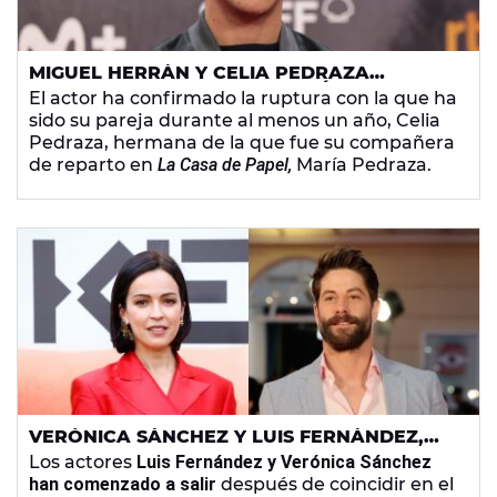
MIGUEL HERRÁN Y CELIA PEDRAZA
ROMPEN OCHO MESES DESPUÉS DEL
El actor ha confirmado la ruptura con la que ha
NACIMIENTO DE SU HIJA
sido su pareja durante al menos un año, Celia
Pedraza, hermana de la que fue su compañera
de reparto en
La Casa de Papel,
María Pedraza.
VERÓNICA SÁNCHEZ Y LUIS FERNÁNDEZ,
NUEVA PAREJA CONFIRMADA
Los actores
Luis Fernández y Verónica Sánchez
han comenzado a salir
después de coincidir en el