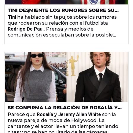
TINI DESMIENTE LOS RUMORES SOBRE SU
RELACIÓN CON RODRI DE PAUL MESES
Tini
ha hablado sin tapujos sobre los rumores
DESPUÉS DE SU RUPTURA: "YO NO ROMPÍ
que rodearon su relación con el futbolista
NINGUNA FAMILIA"
Rodrigo De Pau
l. Prensa y medios de
comunicación especulaban sobre la posible
infidelidad del jugador a su mujer y madre de
sus hijos con la cantante argentina.
SE CONFIRMA LA RELACIÓN DE ROSALÍA Y
JEREMY ALLEN WHITE
Parece que
Rosalía
y
Jeremy Allen White
son la
nueva pareja de moda de Hollywood. La
cantante y el actor llevan un tiempo teniendo
citas y no se han ocultado de las cámaras.