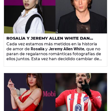
ROSALÍA Y JEREMY ALLEN WHITE DAN
RIENDA SUELTA A SU AMOR EN PLENA
Cada vez estamos más metidos en la historia
NATURALEZA
de amor de
Rosalía
y
Jeremy Allen White
, que no
paran de regalarnos románticas fotografías de
ellos juntos. Esta vez han decidido cambiar de
ubicación para darse muestras de afecto.