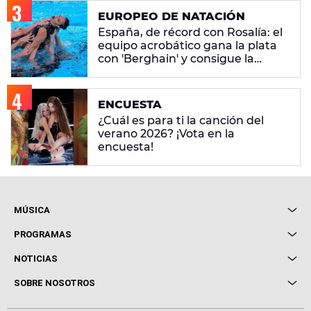
EUROPEO DE NATACIÓN
España, de récord con Rosalía: el
equipo acrobático gana la plata
con 'Berghain' y consigue la
mayor nota de impresión artística
ENCUESTA
¿Cuál es para ti la canción del
verano 2026? ¡Vota en la
encuesta!
MÚSICA
Local de Ensayo Europa FM
PROGRAMAS
Entrevistas
Cuerpos especiales
NOTICIAS
Conciertos
Me pones
Novedades
Cine y Televisión
SOBRE NOSOTROS
Locutores Europa FM
Estilo de vida
Política de privacidad
Virales