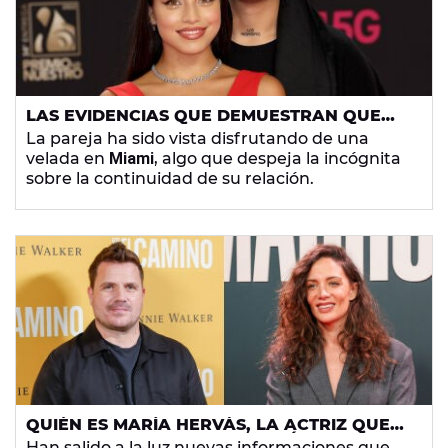
LAS EVIDENCIAS QUE DEMUESTRAN QUE
EMILIA Y DUKI SIGUEN JUNTOS
La pareja ha sido vista disfrutando de una
velada en
Miami
, algo que despeja la incógnita
sobre la continuidad de su relación.
QUIÉN ES MARÍA HERVÁS, LA ACTRIZ QUE
RELACIONAN CON DANI MARTÍN: LAS
Han salido a la luz nuevas informaciones que